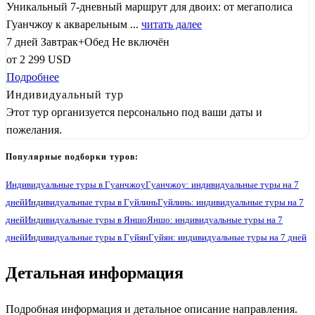
Уникальный 7-дневный маршрут для двоих: от мегаполиса
Гуанчжоу к акварельным ...
читать далее
7 дней
Завтрак+Обед
Не включён
от
2 299
USD
Подробнее
Индивидуальный тур
Этот тур организуется персонально под ваши даты и
пожелания.
Популярные подборки туров:
Индивидуальные туры в Гуанчжоу
Гуанчжоу: индивидуальные туры на 7
дней
Индивидуальные туры в Гуйлинь
Гуйлинь: индивидуальные туры на 7
дней
Индивидуальные туры в Яншо
Яншо: индивидуальные туры на 7
дней
Индивидуальные туры в Гуйян
Гуйян: индивидуальные туры на 7 дней
1
Детальная информация
Подробная информация и детальное описание направления.