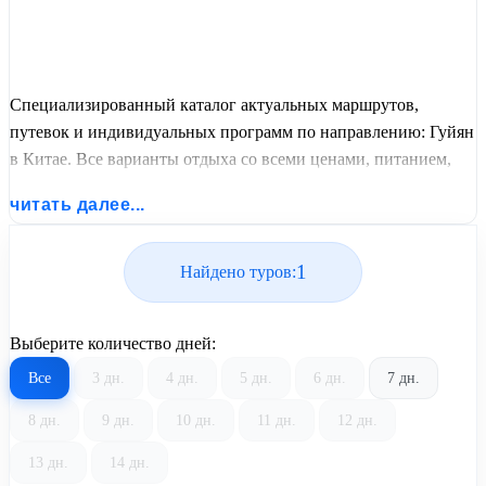
Специализированный каталог актуальных маршрутов,
путевок и индивидуальных программ по направлению: Гуйян
в Китае. Все варианты отдыха со всеми ценами, питанием,
перелетом или автобусным проездом и актуальным графиком
читать далее...
заездов от United Travel Systems.
1
Найдено туров:
Выберите количество дней:
Все
3 дн.
4 дн.
5 дн.
6 дн.
7 дн.
8 дн.
9 дн.
10 дн.
11 дн.
12 дн.
13 дн.
14 дн.