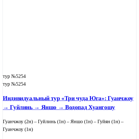
тур №5254
тур №5254
Индивидуальный тур «Три чуда Юга»: Гуанчжоу
→ Гуйлинь → Яншо → Водопад Хуангошу
Гуанчжоу (2н) – Гуйлинь (1н) – Яншо (1н) – Гуйян (1н) –
Гуанчжоу (1н)