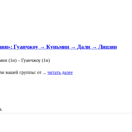
ани»: Гуанчжоу → Куньмин → Дали → Лицзян
мин (1н) – Гуанчжоу (1н)
 вашей группы: от ...
читать далее
я.