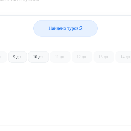
2
Найдено туров:
н.
9 дн.
10 дн.
11 дн.
12 дн.
13 дн.
14 дн