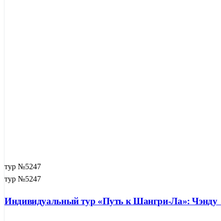
тур №5247
тур №5247
Индивидуальный тур «Путь к Шангри-Ла»: Чэнд