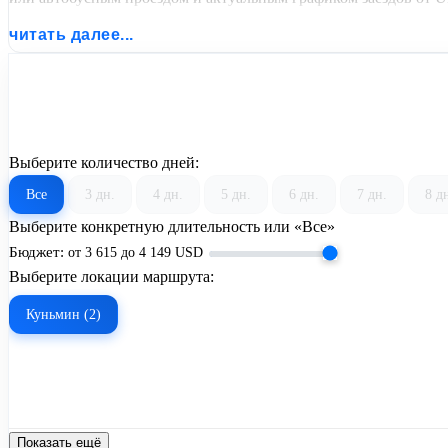
читать далее...
Выберите количество дней:
Все
3 дн.
4 дн.
5 дн.
6 дн.
7 дн.
8 д
Выберите конкретную длительность или «Все»
Бюджет:
от
3 615
до
4 149
USD
Выберите локации маршрута:
Куньмин (2)
Показать ещё