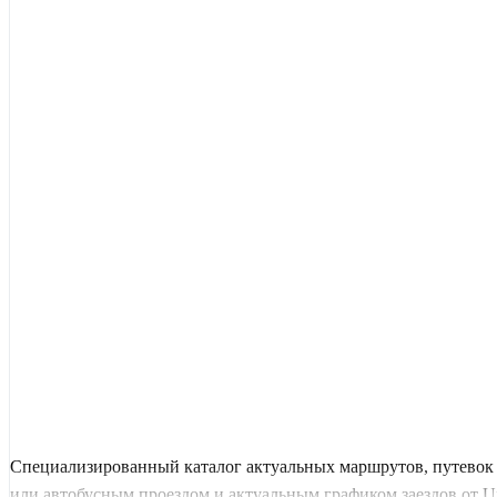
Специализированный каталог актуальных маршрутов, путевок 
или автобусным проездом и актуальным графиком заездов от Uni