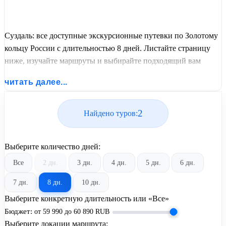
Суздаль: все доступные экскурсионные путевки по Золотому
кольцу России с длительностью 8 дней. Листайте страницу
ниже, изучайте маршруты и выбирайте подходящий вам
экскурсионный или пляжный тур из базы предложений от
читать далее...
United Travel Systems.
2
Найдено туров:
Выберите количество дней:
Все
2 дн.
3 дн.
4 дн.
5 дн.
6 дн.
7 дн.
8 дн.
10 дн.
Выберите конкретную длительность или «Все»
Бюджет:
от
59 990
до
60 890
RUB
Выберите локации маршрута: