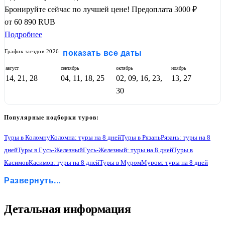
Бронируйте сейчас по лучшей цене!
Предоплата 3000 ₽
от
60 890
RUB
Подробнее
График заездов 2026:
показать все даты
август
сентябрь
октябрь
ноябрь
14, 21, 28
04, 11, 18, 25
02, 09, 16, 23,
13, 27
30
Популярные подборки туров:
Туры в Коломну
Коломна: туры на 8 дней
Туры в Рязань
Рязань: туры на 8
дней
Туры в Гусь-Железный
Гусь-Железный: туры на 8 дней
Туры в
Касимов
Касимов: туры на 8 дней
Туры в Муром
Муром: туры на 8 дней
Туры в Нижний Новгород
Нижний Новгород: туры на 8 дней
Развернуть...
Туры в Гороховец
Гороховец: туры на 8 дней
Туры в Владимир
Владимир: туры на 8 дней
Туры в Боголюбово
Боголюбово: туры на 8 дней
Туры в Суздаль
Суздаль: туры на 8 дней
Туры в Иваново
2
Детальная информация
Иваново: туры на 8 дней
Туры в Плес
Плес: туры на 8 дней
Туры в Кострому
Кострома: туры на 8 дней
Туры в Ярославль
Ярославль: туры на 8 дней