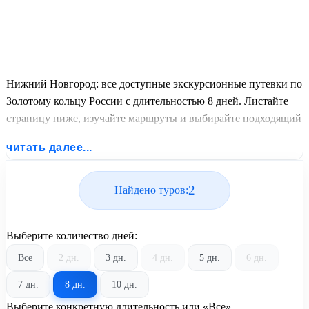
Нижний Новгород: все доступные экскурсионные путевки по
Золотому кольцу России с длительностью 8 дней. Листайте
страницу ниже, изучайте маршруты и выбирайте подходящий
вам экскурсионный или пляжный тур из базы предложений
читать далее...
от United Travel Systems.
2
Найдено туров:
Выберите количество дней:
Все
2 дн.
3 дн.
4 дн.
5 дн.
6 дн.
7 дн.
8 дн.
10 дн.
Выберите конкретную длительность или «Все»