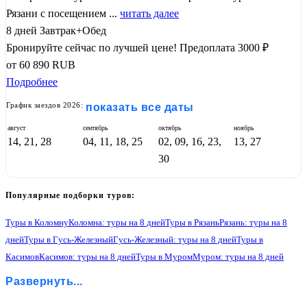
Рязани с посещением ...
читать далее
8 дней
Завтрак+Обед
Бронируйте сейчас по лучшей цене!
Предоплата 3000 ₽
от
60 890
RUB
Подробнее
График заездов 2026:
показать все даты
август
сентябрь
октябрь
ноябрь
14, 21, 28
04, 11, 18, 25
02, 09, 16, 23,
13, 27
30
Популярные подборки туров:
Туры в Коломну
Коломна: туры на 8 дней
Туры в Рязань
Рязань: туры на 8
дней
Туры в Гусь-Железный
Гусь-Железный: туры на 8 дней
Туры в
Касимов
Касимов: туры на 8 дней
Туры в Муром
Муром: туры на 8 дней
Туры в Нижний Новгород
Нижний Новгород: туры на 8 дней
Развернуть...
Туры в Гороховец
Гороховец: туры на 8 дней
Туры в Владимир
Владимир: туры на 8 дней
Туры в Боголюбово
Боголюбово: туры на 8 дней