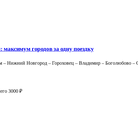
: максимум городов за одну поездку
м – Нижний Новгород – Гороховец – Владимир – Боголюбово – Су
его 3000 ₽