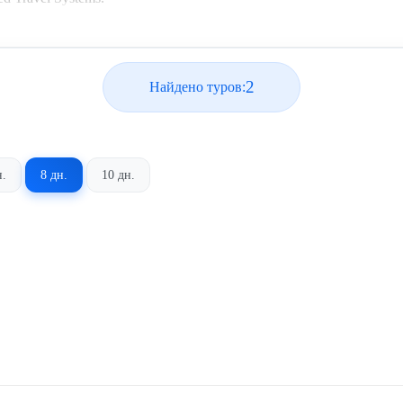
2
Найдено туров:
н.
8 дн.
10 дн.