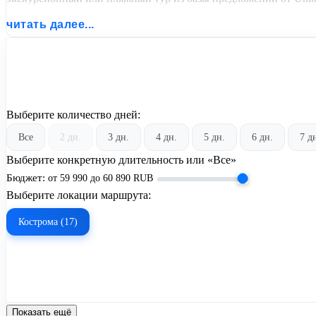
читать далее...
Выберите количество дней:
Все
2 дн.
3 дн.
4 дн.
5 дн.
6 дн.
7 д
Выберите конкретную длительность или «Все»
Бюджет:
от
59 990
до
60 890
RUB
Выберите локации маршрута:
Кострома (17)
Показать ещё