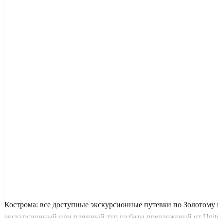
Кострома: все доступные экскурсионные путевки по Золотому 
экскурсионный или пляжный тур из базы предложений от United