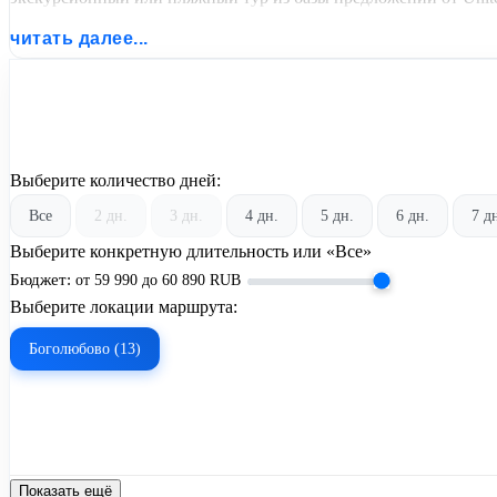
читать далее...
Выберите количество дней:
Все
2 дн.
3 дн.
4 дн.
5 дн.
6 дн.
7 д
Выберите конкретную длительность или «Все»
Бюджет:
от
59 990
до
60 890
RUB
Выберите локации маршрута:
Боголюбово (13)
Показать ещё