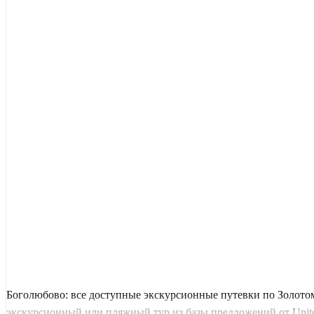
Боголюбово: все доступные экскурсионные путевки по Золото
экскурсионный или пляжный тур из базы предложений от United