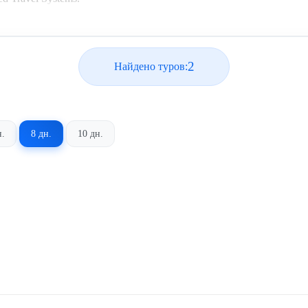
2
Найдено туров:
н.
8 дн.
10 дн.