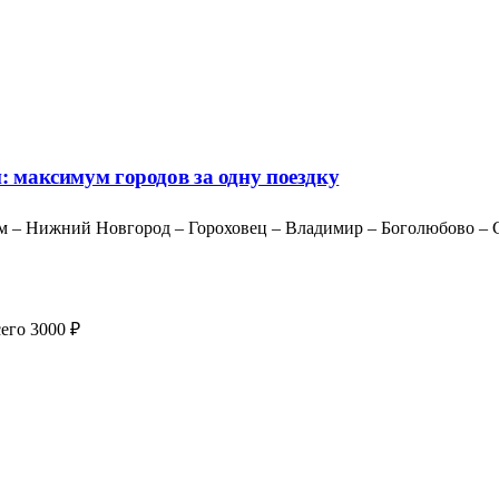
: максимум городов за одну поездку
м – Нижний Новгород – Гороховец – Владимир – Боголюбово – Су
его 3000 ₽