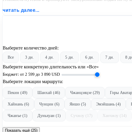
читать далее...
Выберите количество дней:
Все
3 дн.
4 дн.
5 дн.
6 дн.
7 дн.
8 д
Выберите конкретную длительность или «Все»
Бюджет:
от
2 599
до
3 890
USD
Выберите локации маршрута:
Пекин (49)
Шанхай (46)
Чжанцзяцзе (29)
Горы Аватар
Хайнань (6)
Чунцин (6)
Яншо (5)
Эмэйшань (4)
Чжанъе (1)
Дуньхуан (1)
Сучжоу (17)
Ханчжоу (14)
Показать ещё (25)