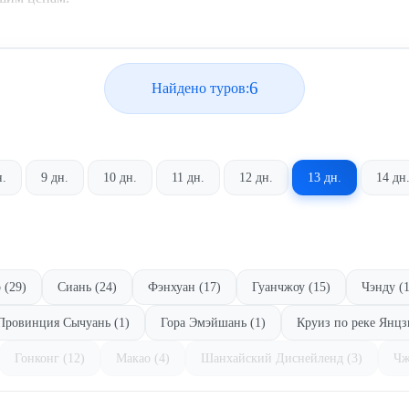
6
Найдено туров:
н.
9 дн.
10 дн.
11 дн.
12 дн.
13 дн.
14 дн
 (29)
Сиань (24)
Фэнхуан (17)
Гуанчжоу (15)
Чэнду (1
Провинция Сычуань (1)
Гора Эмэйшань (1)
Круиз по реке Янцз
Гонконг (12)
Макао (4)
Шанхайский Диснейленд (3)
Чж