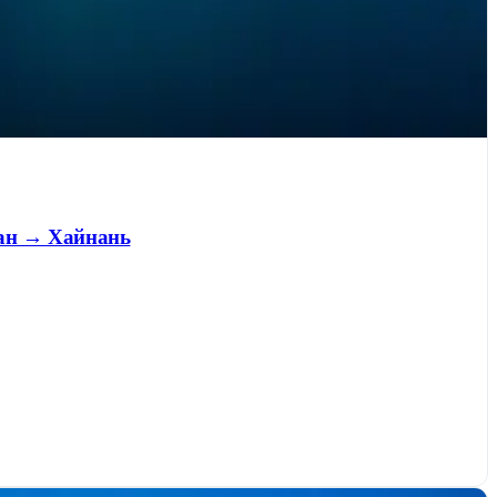
уан → Хайнань