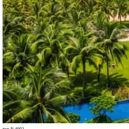
тур №4902