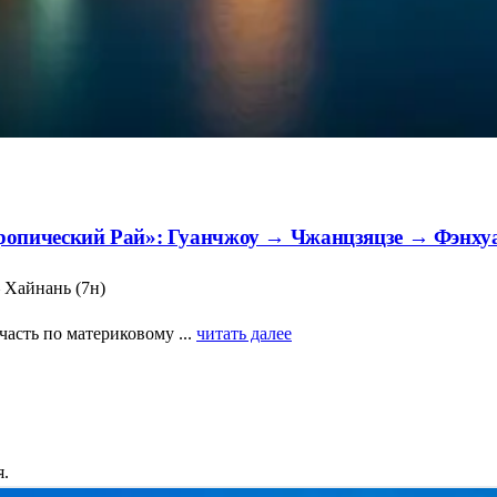
ропический Рай»: Гуанчжоу → Чжанцзяцзе → Фэнх
– Хайнань (7н)
асть по материковому ...
читать далее
я.