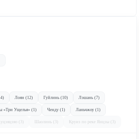
.
4)
Лоян (12)
Гуйлинь (10)
Лэшань (7)
ы «Три Ущелья» (1)
Ченду (1)
Ланьчжоу (1)
уцзяцзяо (3)
Шаолинь (3)
Круиз по реке Янцзы (3)