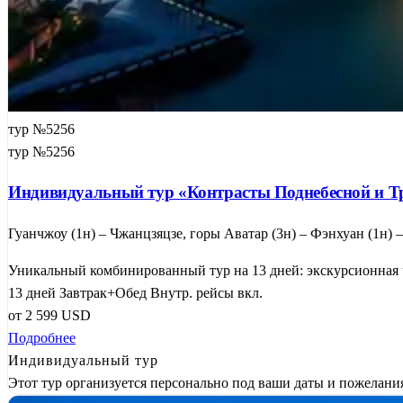
тур №5256
тур №5256
Индивидуальный тур «Контрасты Поднебесной и Т
Гуанчжоу (1н) – Чжанцзяцзе, горы Аватар (3н) – Фэнхуан (1н) 
Уникальный комбинированный тур на 13 дней: экскурсионная ч
13 дней
Завтрак+Обед
Внутр. рейсы вкл.
от
2 599
USD
Подробнее
Индивидуальный тур
Этот тур организуется персонально под ваши даты и пожелани