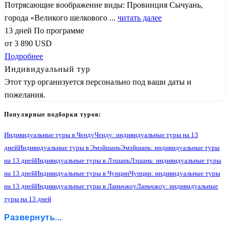
Потрясающие воображение виды: Провинция Сычуань,
города «Великого шелкового ...
читать далее
13 дней
По программе
от
3 890
USD
Подробнее
Индивидуальный тур
Этот тур организуется персонально под ваши даты и
пожелания.
Популярные подборки туров:
Индивидуальные туры в Ченду
Ченду: индивидуальные туры на 13
дней
Индивидуальные туры в Эмэйшань
Эмэйшань: индивидуальные туры
на 13 дней
Индивидуальные туры в Лэшань
Лэшань: индивидуальные туры
на 13 дней
Индивидуальные туры в Чунцин
Чунцин: индивидуальные туры
на 13 дней
Индивидуальные туры в Ланьчжоу
Ланьчжоу: индивидуальные
туры на 13 дней
Индивидуальные туры в Чжанъе
Чжанъе: индивидуальные туры на 13 дней
Развернуть...
Индивидуальные туры в Дуньхуан