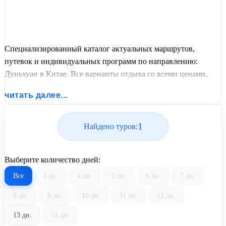
Специализированный каталог актуальных маршрутов,
путевок и индивидуальных программ по направлению:
Дуньхуан в Китае. Все варианты отдыха со всеми ценами,
питанием, перелетом или автобусным проездом и актуальным
читать далее...
графиком заездов от United Travel Systems.
1
Найдено туров:
Выберите количество дней:
Все
3 дн.
4 дн.
5 дн.
6 дн.
7 дн.
8 дн.
9 дн.
10 дн.
11 дн.
12 дн.
13 дн.
14 дн.