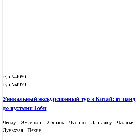
тур №4959
тур №4959
Уникальный экскурсионный тур в Китай: от панд
до пустыни Гоби
Ченду – Эмэйшань - Лэшань – Чунцин – Ланьчжоу – Чжанъе –
Дуньхуан - Пекин