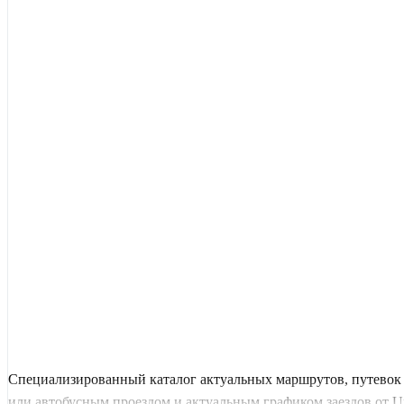
Специализированный каталог актуальных маршрутов, путевок 
или автобусным проездом и актуальным графиком заездов от Uni