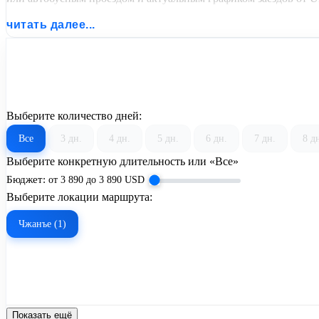
читать далее...
Выберите количество дней:
Все
3 дн.
4 дн.
5 дн.
6 дн.
7 дн.
8 д
Выберите конкретную длительность или «Все»
Бюджет:
от
3 890
до
3 890
USD
Выберите локации маршрута:
Чжанъе (1)
Показать ещё