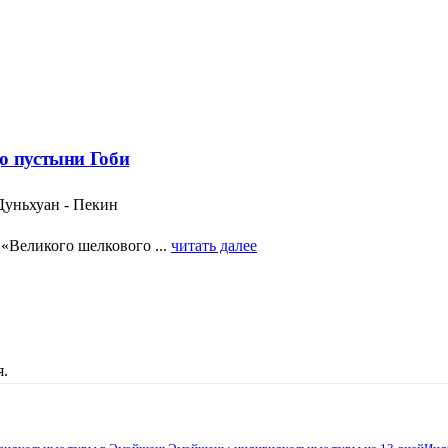
о пустыни Гоби
Дуньхуан - Пекин
«Великого шелкового ...
читать далее
я.