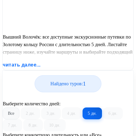
Вышний Волочёк: все доступные экскурсионные путевки по
Золотому кольцу России с длительностью 5 дней. Листайте
страницу ниже, изучайте маршруты и выбирайте подходящий
вам экскурсионный или пляжный тур из базы предложений
читать далее...
от United Travel Systems.
1
Найдено туров:
Выберите количество дней:
Все
2 дн.
3 дн.
4 дн.
5 дн.
6 дн.
7 дн.
8 дн.
10 дн.
Выберите конкретную длительность или «Все»