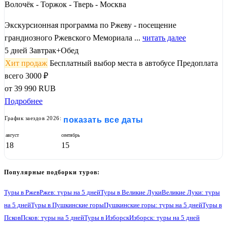
Волочёк - Торжок - Тверь - Москва
Экскурсионная программа по Ржеву - посещение
грандиозного Ржевского Мемориала ...
читать далее
5 дней
Завтрак+Обед
Хит продаж
Бесплатный выбор места в автобусе
Предоплата
всего 3000 ₽
от
39 990
RUB
Подробнее
График заездов 2026:
показать все даты
август
сентябрь
18
15
Популярные подборки туров:
Туры в Ржев
Ржев: туры на 5 дней
Туры в Великие Луки
Великие Луки: туры
на 5 дней
Туры в Пушкинские горы
Пушкинские горы: туры на 5 дней
Туры в
Псков
Псков: туры на 5 дней
Туры в Изборск
Изборск: туры на 5 дней