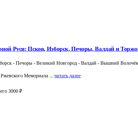
рной Руси: Псков, Изборск, Печоры, Валдай и Торжо
борск - Печоры - Великий Новгород - Валдай - Вышний Волочёк 
 Ржевского Мемориала ...
читать далее
его 3000 ₽