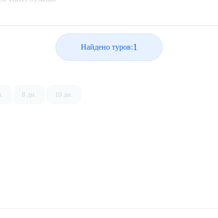
1
Найдено туров:
н.
8 дн.
10 дн.