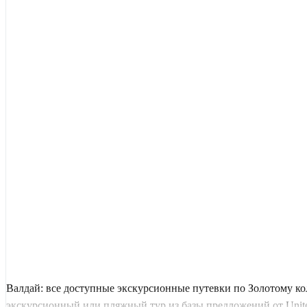
Валдай: все доступные экскурсионные путевки по Золотому ко
экскурсионный или пляжный тур из базы предложений от United