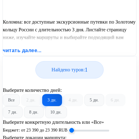
Коломна: все доступные экскурсионные путевки по Золотому
кольцу России с длительностью 3 дня. Листайте страницу
ниже, изучайте маршруты и выбирайте подходящий вам
экскурсионный или пляжный тур из базы предложений от
читать далее...
United Travel Systems.
1
Найдено туров:
Выберите количество дней:
Все
2 дн.
3 дн.
4 дн.
5 дн.
6 дн.
7 дн.
8 дн.
10 дн.
Выберите конкретную длительность или «Все»
Бюджет:
от
23 390
до
23 390
RUB
Выберите локации маршрута: