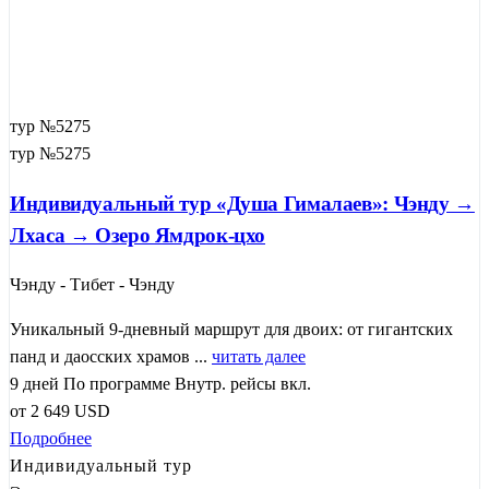
тур №5275
тур №5275
Индивидуальный тур «Душа Гималаев»: Чэнду →
Лхаса → Озеро Ямдрок-цхо
Чэнду - Тибет - Чэнду
Уникальный 9-дневный маршрут для двоих: от гигантских
панд и даосских храмов ...
читать далее
9 дней
По программе
Внутр. рейсы вкл.
от
2 649
USD
Подробнее
Индивидуальный тур