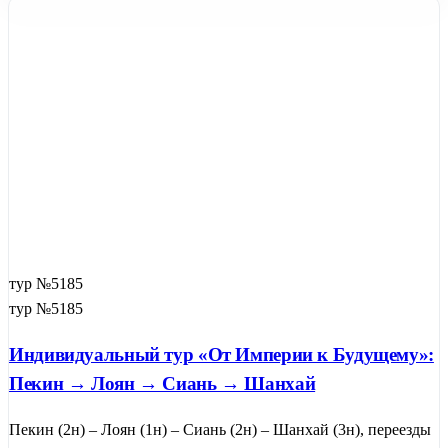
тур №5185
тур №5185
Индивидуальный тур «От Империи к Будущему»:
Пекин → Лоян → Сиань → Шанхай
Пекин (2н) – Лоян (1н) – Сиань (2н) – Шанхай (3н), переезды