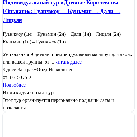
Индивидуальный тур «Древние Королевства
Юньнани»: Гуанчжоу → Куньмин → Дали →
Лицзян
Гуанчжоу (1н) – Куньмин (2н) – Дали (1н) – Лицзян (2н) –
Куньмин (1н) – Гуанчжоу (1н)
Уникальный 9-дневный индивидуальный маршрут для двоих
или вашей группы: от ...
читать далее
9 дней
Завтрак+Обед
Не включён
от
3 615
USD
Подробнее
Индивидуальный тур
Этот тур организуется персонально под ваши даты и
пожелания.