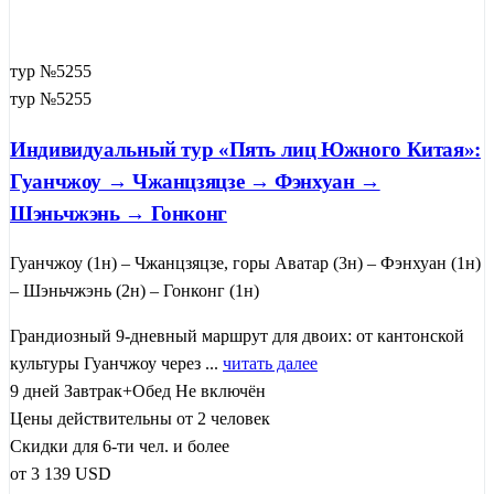
тур №5255
тур №5255
Индивидуальный тур «Пять лиц Южного Китая»:
Гуанчжоу → Чжанцзяцзе → Фэнхуан →
Шэньчжэнь → Гонконг
Гуанчжоу (1н) – Чжанцзяцзе, горы Аватар (3н) – Фэнхуан (1н)
– Шэньчжэнь (2н) – Гонконг (1н)
Грандиозный 9-дневный маршрут для двоих: от кантонской
культуры Гуанчжоу через ...
читать далее
9 дней
Завтрак+Обед
Не включён
Цены действительны от 2 человек
Скидки для 6-ти чел. и более
от
3 139
USD