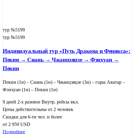
тур №5199
тур №5199
Индивидуальный тур «Путь Дракона и Феникса»:
Пекин → Сиань → Чжанцзяцзе → Фэнхуан →
Пекин
Пекин (1н) – Сиань (1н) – Чжанцзяцзе (3н) – горы Аватар –
Фэнхуан (1н) – Пекин (1н)
9 дней
2-х разовое
Внутр. рейсы вкл.
Цены действительны от 2 человек
Скидки для 6-ти чел. и более
от
2 959
USD
Подробнее