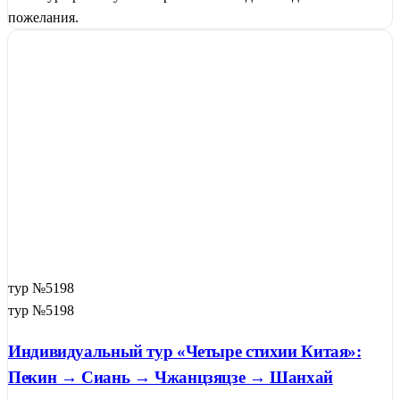
пожелания.
тур №5198
тур №5198
Индивидуальный тур «Четыре стихии Китая»:
Пекин → Сиань → Чжанцзяцзе → Шанхай