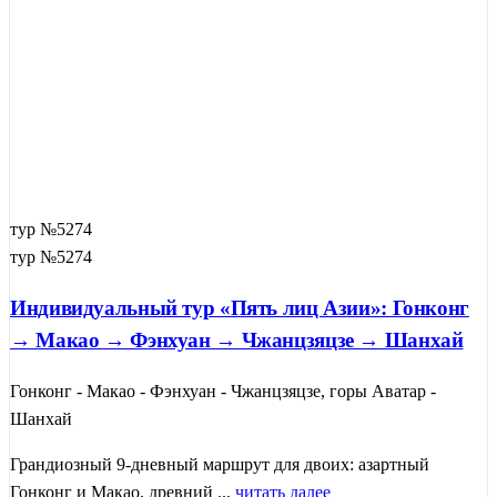
тур №5274
тур №5274
Индивидуальный тур «Пять лиц Азии»: Гонконг
→ Макао → Фэнхуан → Чжанцзяцзе → Шанхай
Гонконг - Макао - Фэнхуан - Чжанцзяцзе, горы Аватар -
Шанхай
Грандиозный 9-дневный маршрут для двоих: азартный
Гонконг и Макао, древний ...
читать далее