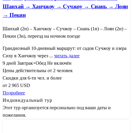
Шанхай → Ханчжоу → Сучжоу → Сиань → Лоян
→ Пекин
Шанхай (2н) – Ханчжоу – Сучжоу – Сиань (1н) – Лоян (2н) –
Пекин (3н), переезд на ночном поезде
Грандиозный 10-дневный маршрут: от садов Сучжоу и озера
Сиху в Ханчжоу через ...
читать далее
9 дней
Завтрак+Обед
Не включён
Цены действительны от 2 человек
Скидки для 6-ти чел. и более
от
2 965
USD
Подробнее
Индивидуальный тур
Этот тур организуется персонально под ваши даты и
пожелания.