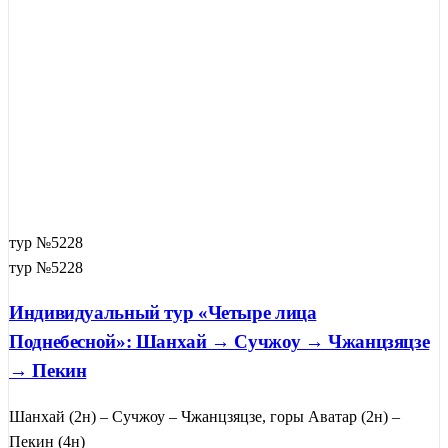
тур №5228
тур №5228
Индивидуальный тур «Четыре лица
Поднебесной»: Шанхай → Сучжоу → Чжанцзяцзе
→ Пекин
Шанхай (2н) – Сучжоу – Чжанцзяцзе, горы Аватар (2н) –
Пекин (4н)