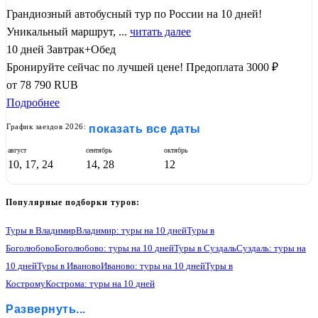
Грандиозный автобусный тур по России на 10 дней!
Уникальный маршрут, ...
читать далее
10 дней
Завтрак+Обед
Бронируйте сейчас по лучшей цене!
Предоплата 3000 ₽
от
78 790
RUB
Подробнее
График заездов 2026:
показать все даты
август
сентябрь
октябрь
10, 17, 24
14, 28
12
Популярные подборки туров:
Туры в Владимир
Владимир: туры на 10 дней
Туры в
Боголюбово
Боголюбово: туры на 10 дней
Туры в Суздаль
Суздаль: туры на
10 дней
Туры в Иваново
Иваново: туры на 10 дней
Туры в
Кострому
Кострома: туры на 10 дней
Туры в Ярославль
Ярославль: туры на 10 дней
Туры в Ростов Великий
Развернуть...
Ростов Великий: туры на 10 дней
Туры в Переславль-Залесский