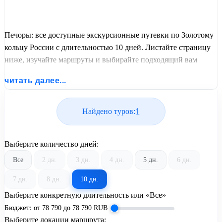
Печоры: все доступные экскурсионные путевки по Золотому
кольцу России с длительностью 10 дней. Листайте страницу
ниже, изучайте маршруты и выбирайте подходящий вам
экскурсионный или пляжный тур из базы предложений от
читать далее...
United Travel Systems.
1
Найдено туров:
Выберите количество дней:
Все
2 дн.
3 дн.
4 дн.
5 дн.
6 дн.
7 дн.
8 дн.
10 дн.
Выберите конкретную длительность или «Все»
Бюджет:
от
78 790
до
78 790
RUB
Выберите локации маршрута: