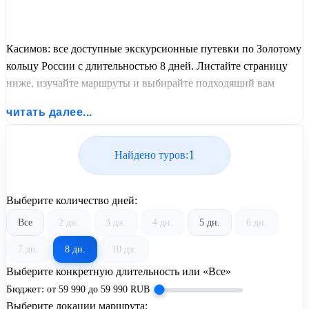
Касимов: все доступные экскурсионные путевки по Золотому
кольцу России с длительностью 8 дней. Листайте страницу
ниже, изучайте маршруты и выбирайте подходящий вам
экскурсионный или пляжный тур из базы предложений от
читать далее...
United Travel Systems.
1
Найдено туров:
Выберите количество дней:
Все
2 дн.
3 дн.
4 дн.
5 дн.
6 дн.
7 дн.
8 дн.
10 дн.
Выберите конкретную длительность или «Все»
Бюджет:
от
59 990
до
59 990
RUB
Выберите локации маршрута: