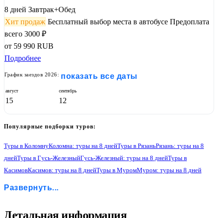
8 дней
Завтрак+Обед
Хит продаж
Бесплатный выбор места в автобусе
Предоплата
всего 3000 ₽
от
59 990
RUB
Подробнее
График заездов 2026:
показать все даты
август
сентябрь
15
12
Популярные подборки туров:
Туры в Коломну
Коломна: туры на 8 дней
Туры в Рязань
Рязань: туры на 8
дней
Туры в Гусь-Железный
Гусь-Железный: туры на 8 дней
Туры в
Касимов
Касимов: туры на 8 дней
Туры в Муром
Муром: туры на 8 дней
Туры в Нижний Новгород
Нижний Новгород: туры на 8 дней
Развернуть...
Туры в Гороховец
Гороховец: туры на 8 дней
Туры в Владимир
Владимир: туры на 8 дней
Туры в Боголюбово
Боголюбово: туры на 8 дней
Туры в Суздаль
Суздаль: туры на 8 дней
Туры в Иваново
1
Детальная информация