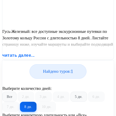
Гусь-Железный: все доступные экскурсионные путевки по
Золотому кольцу России с длительностью 8 дней. Листайте
страницу ниже, изучайте маршруты и выбирайте подходящий
вам экскурсионный или пляжный тур из базы предложений
читать далее...
от United Travel Systems.
1
Найдено туров:
Выберите количество дней:
Все
2 дн.
3 дн.
4 дн.
5 дн.
6 дн.
7 дн.
8 дн.
10 дн.
Выберите конкретную длительность или «Все»