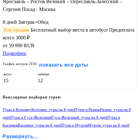
Ярославль – Ростов Великий – Переславль-Залесский –
Сергиев Посад - Москва
8 дней
Завтрак+Обед
Хит продаж
Бесплатный выбор места в автобусе
Предоплата
всего 3000 ₽
от
59 990
RUB
Подробнее
График заездов 2026:
показать все даты
август
сентябрь
15
12
Популярные подборки туров:
Туры в Коломну
Коломна: туры на 8 дней
Туры в Рязань
Рязань: туры на 8
дней
Туры в Гусь-Железный
Гусь-Железный: туры на 8 дней
Туры в
Касимов
Касимов: туры на 8 дней
Туры в Муром
Муром: туры на 8 дней
Туры в Нижний Новгород
Нижний Новгород: туры на 8 дней
Развернуть...
Туры в Гороховец
Гороховец: туры на 8 дней
Туры в Владимир