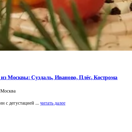
 из Москвы: Суздаль, Иваново, Плёс, Кострома
- Москва
н с дегустацией ...
читать далее