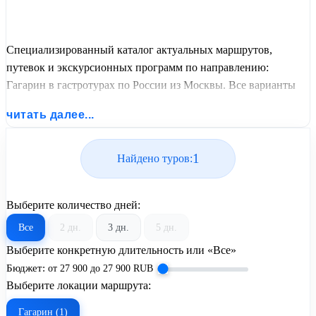
Специализированный каталог актуальных маршрутов,
путевок и экскурсионных программ по направлению:
Гагарин в гастротурах по России из Москвы. Все варианты
отдыха со всеми ценами, питанием, перелетом или
читать далее...
автобусным проездом и актуальным графиком заездов от
United Travel Systems.
1
Найдено туров:
Выберите количество дней:
Все
2 дн.
3 дн.
5 дн.
Выберите конкретную длительность или «Все»
Бюджет:
от
27 900
до
27 900
RUB
Выберите локации маршрута:
Гагарин (1)