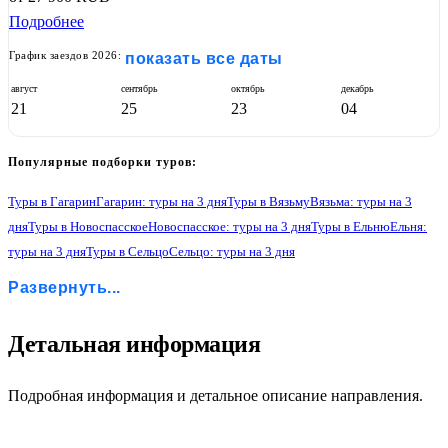
Подробнее
График заездов 2026:
показать все даты
август
сентябрь
октябрь
декабрь
21
25
23
04
Популярные подборки туров:
Туры в Гагарин
Гагарин: туры на 3 дня
Туры в Вязьму
Вязьма: туры на 3
дня
Туры в Новоспасское
Новоспасское: туры на 3 дня
Туры в Ельню
Ельня:
туры на 3 дня
Туры в Сельцо
Сельцо: туры на 3 дня
Туры в Талашкино-Флёново
Талашкино-Флёново: туры на 3 дня
Развернуть...
Туры в Смоленск
Смоленск: туры на 3 дня
1
Детальная информация
Подробная информация и детальное описание направления.