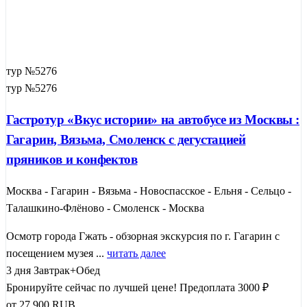
тур №5276
тур №5276
Гастротур «Вкус истории» на автобусе из Москвы :
Гагарин, Вязьма, Смоленск с дегустацией
пряников и конфектов
Москва - Гагарин - Вязьма - Новоспасское - Ельня - Сельцо -
Талашкино-Флёново - Смоленск - Москва
Осмотр города Гжать - обзорная экскурсия по г. Гагарин с
посещением музея ...
читать далее
3 дня
Завтрак+Обед
Бронируйте сейчас по лучшей цене!
Предоплата 3000 ₽
от
27 900
RUB