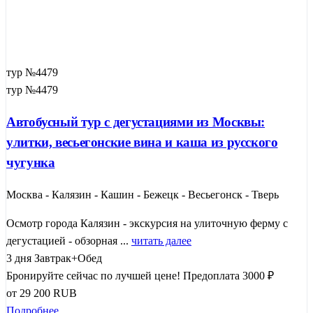
тур №4479
тур №4479
Автобусный тур с дегустациями из Москвы:
улитки, весьегонские вина и каша из русского
чугунка
Москва - Калязин - Кашин - Бежецк - Весьегонск - Тверь
Осмотр города Калязин - экскурсия на улиточную ферму с
дегустацией - обзорная ...
читать далее
3 дня
Завтрак+Обед
Бронируйте сейчас по лучшей цене!
Предоплата 3000 ₽
от
29 200
RUB
Подробнее