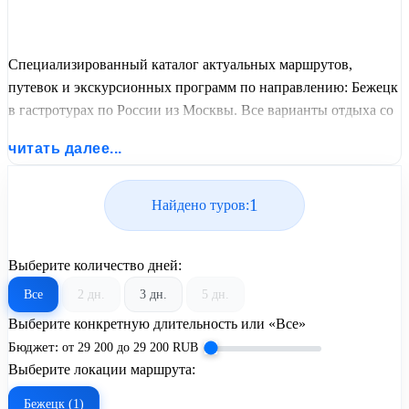
Специализированный каталог актуальных маршрутов,
путевок и экскурсионных программ по направлению: Бежецк
в гастротурах по России из Москвы. Все варианты отдыха со
всеми ценами, питанием, перелетом или автобусным
читать далее...
проездом и актуальным графиком заездов от United Travel
Systems.
1
Найдено туров:
Выберите количество дней:
Все
2 дн.
3 дн.
5 дн.
Выберите конкретную длительность или «Все»
Бюджет:
от
29 200
до
29 200
RUB
Выберите локации маршрута:
Бежецк (1)