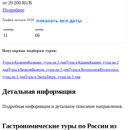
от
29 200
RUB
Подробнее
График заездов 2026:
показать все даты
сентябрь
ноябрь
11
06
Популярные подборки туров:
Туры в Калязин
Калязин: туры на 3 дня
Туры в Кашин
Кашин: туры на 3
дня
Туры в Бежецк
Бежецк: туры на 3 дня
Туры в Весьегонск
Весьегонск:
туры на 3 дня
Туры в Тверь
Тверь: туры на 3 дня
1
Детальная информация
Подробная информация и детальное описание направления.
Гастрономические туры по России из