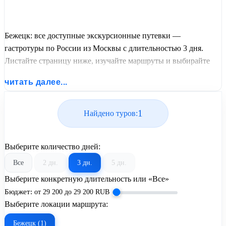
Бежецк: все доступные экскурсионные путевки —
гастротуры по России из Москвы с длительностью 3 дня.
Листайте страницу ниже, изучайте маршруты и выбирайте
подходящий вам экскурсионный или пляжный тур из базы
читать далее...
предложений от United Travel Systems.
1
Найдено туров:
Выберите количество дней:
Все
2 дн.
3 дн.
5 дн.
Выберите конкретную длительность или «Все»
Бюджет:
от
29 200
до
29 200
RUB
Выберите локации маршрута:
Бежецк (1)