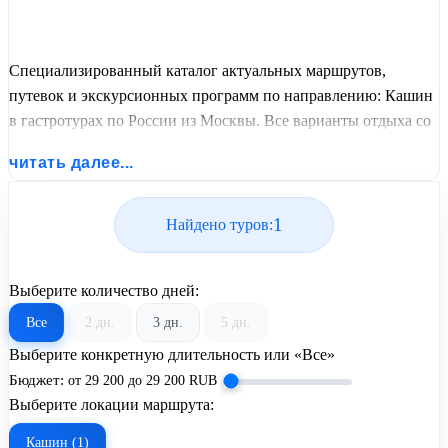
Специализированный каталог актуальных маршрутов,
путевок и экскурсионных программ по направлению: Кашин
в гастротурах по России из Москвы. Все варианты отдыха со
всеми ценами, питанием, перелетом или автобусным
читать далее...
проездом и актуальным графиком заездов от United Travel
Systems.
1
Найдено туров:
Выберите количество дней:
Все
2 дн.
3 дн.
5 дн.
Выберите конкретную длительность или «Все»
Бюджет:
от
29 200
до
29 200
RUB
Выберите локации маршрута:
Кашин (1)