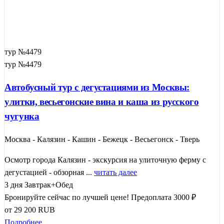
тур №4479
тур №4479
Автобусный тур с дегустациями из Москвы:
улитки, весьегонские вина и каша из русского
чугунка
Москва - Калязин - Кашин - Бежецк - Весьегонск - Тверь
Осмотр города Калязин - экскурсия на улиточную ферму с
дегустацией - обзорная ...
читать далее
3 дня
Завтрак+Обед
Бронируйте сейчас по лучшей цене!
Предоплата 3000 ₽
от
29 200
RUB
Подробнее