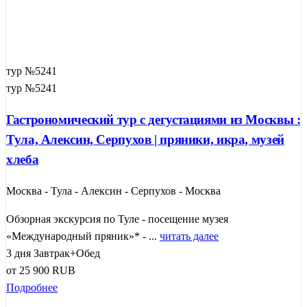
тур №5241
тур №5241
Гастрономический тур с дегустациями из Москвы :
Тула, Алексин, Серпухов | пряники, икра, музей
хлеба
Москва - Тула - Алексин - Серпухов - Москва
Обзорная экскурсия по Туле - посещение музея
«Международный пряник»* - ...
читать далее
3 дня
Завтрак+Обед
от
25 900
RUB
Подробнее