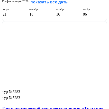
График заездов 2026:
показать все даты
август
сентябрь
октябрь
ноябрь
21
18
16
06
тур №5283
тур №5283
Гастрономический тур с дегустациями «Тульские