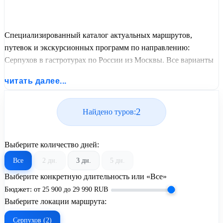
Специализированный каталог актуальных маршрутов,
путевок и экскурсионных программ по направлению:
Серпухов в гастротурах по России из Москвы. Все варианты
отдыха со всеми ценами, питанием, перелетом или
читать далее...
автобусным проездом и актуальным графиком заездов от
United Travel Systems.
2
Найдено туров:
Выберите количество дней:
Все
2 дн.
3 дн.
5 дн.
Выберите конкретную длительность или «Все»
Бюджет:
от
25 900
до
29 990
RUB
Выберите локации маршрута:
Серпухов (2)