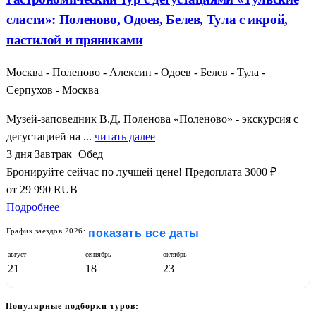
сласти»: Поленово, Одоев, Белев, Тула с икрой,
пастилой и пряниками
Москва - Поленово - Алексин - Одоев - Белев - Тула -
Серпухов - Москва
Музей-заповедник В.Д. Поленова «Поленово» - экскурсия с
дегустацией на ...
читать далее
3 дня
Завтрак+Обед
Бронируйте сейчас по лучшей цене!
Предоплата 3000 ₽
от
29 990
RUB
Подробнее
График заездов 2026:
показать все даты
август
сентябрь
октябрь
21
18
23
Популярные подборки туров: