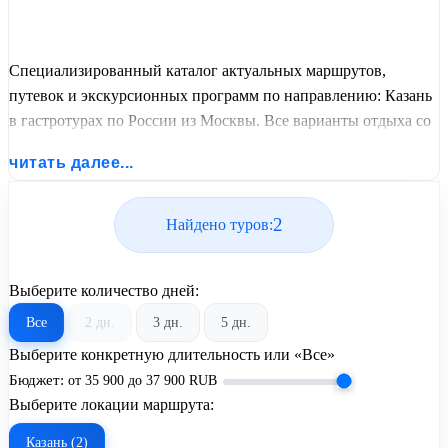
Специализированный каталог актуальных маршрутов,
путевок и экскурсионных программ по направлению: Казань
в гастротурах по России из Москвы. Все варианты отдыха со
всеми ценами, питанием, перелетом или автобусным
читать далее...
проездом и актуальным графиком заездов от United Travel
Systems.
2
Найдено туров:
Выберите количество дней:
Все
2 дн.
3 дн.
5 дн.
Выберите конкретную длительность или «Все»
Бюджет:
от
35 900
до
37 900
RUB
Выберите локации маршрута:
Казань (2)