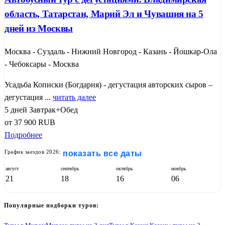
область, Татарстан, Марий Эл и Чувашия на 5
дней из Москвы
Москва - Суздаль - Нижний Новгород - Казань - Йошкар-Ола
- Чебоксары - Москва
Усадьба Кописки (Богдарня) - дегустация авторских сыров –
дегустация ...
читать далее
5 дней
Завтрак+Обед
от
37 900
RUB
Подробнее
График заездов 2026:
показать все даты
август
сентябрь
октябрь
ноябрь
21
18
16
06
Популярные подборки туров: