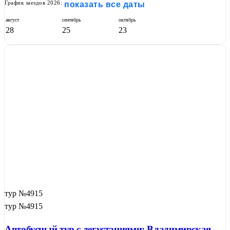
График заездов 2026:
показать все даты
август
сентябрь
октябрь
28
25
23
тур №4915
тур №4915
Автобусный тур с дегустациями: Владимирская