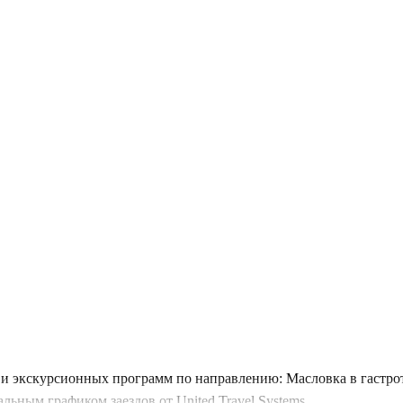
и экскурсионных программ по направлению: Масловка в гастрот
ьным графиком заездов от United Travel Systems.