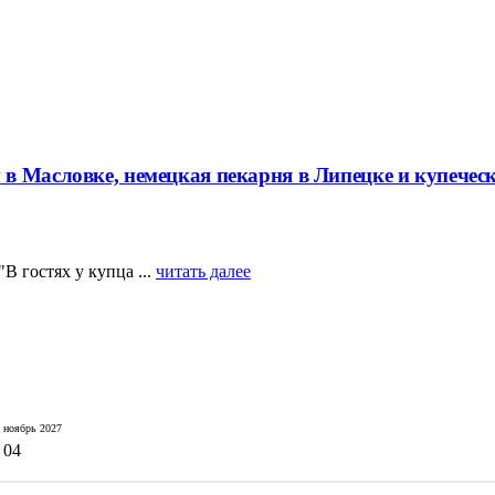
в Масловке, немецкая пекарня в Липецке и купечес
В гостях у купца ...
читать далее
ноябрь
2027
04