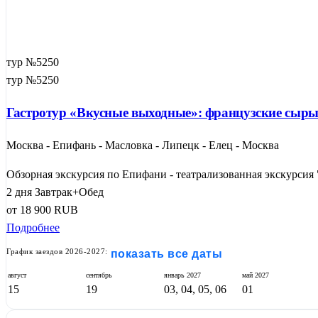
тур №5250
тур №5250
Гастротур «Вкусные выходные»: французские сыры 
Москва - Епифань - Масловка - Липецк - Елец - Москва
Обзорная экскурсия по Епифани - театрализованная экскурсия "
2 дня
Завтрак+Обед
от
18 900
RUB
Подробнее
График заездов 2026-2027:
показать все даты
август
сентябрь
январь
2027
май
2027
15
19
03, 04, 05, 06
01