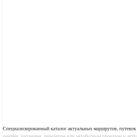
Специализированный каталог актуальных маршрутов, путевок 
ценами, питанием, перелетом или автобусным проездом и актуал