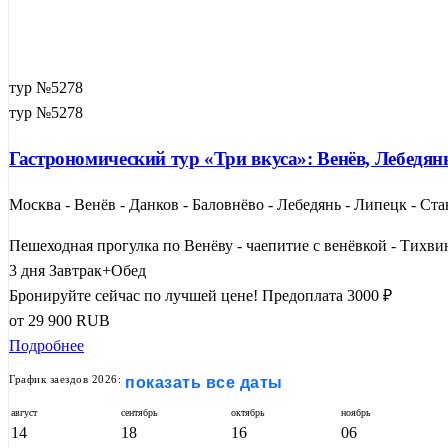
тур №5278
тур №5278
Гастрономический тур «Три вкуса»: Венёв, Лебедянь
Москва - Венёв - Данков - Баловнёво - Лебедянь - Липецк - Ст
Пешеходная прогулка по Венёву - чаепитие с венёвкой - Тихвин
3 дня
Завтрак+Обед
Бронируйте сейчас по лучшей цене!
Предоплата 3000 ₽
от
29 900
RUB
Подробнее
График заездов 2026:
показать все даты
август
сентябрь
октябрь
ноябрь
14
18
16
06