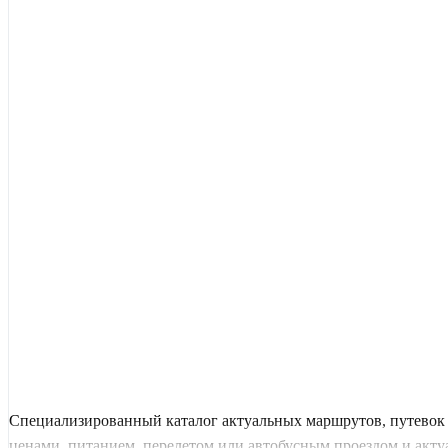
Специализированный каталог актуальных маршрутов, путевок 
ценами, питанием, перелетом или автобусным проездом и актуал