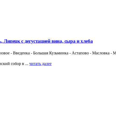
, Липецк с дегустацией вина, сыра и хлеба
ановое - Введенка - Большая Кузьминка - Астапово - Масловка - 
ский собор в ...
читать далее