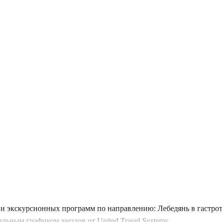
и экскурсионных программ по направлению: Лебедянь в гастрот
ьным графиком заездов от United Travel Systems.