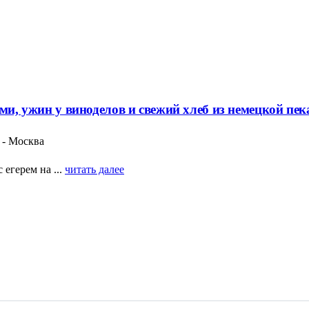
ями, ужин у виноделов и свежий хлеб из немецкой пе
 - Москва
егерем на ...
читать далее