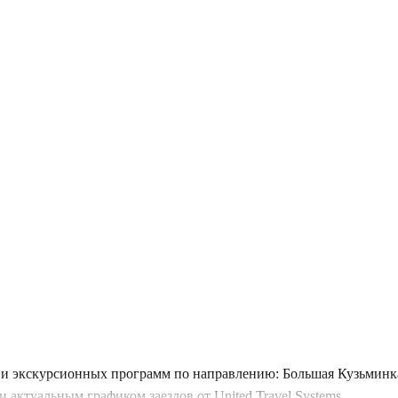
и экскурсионных программ по направлению: Большая Кузьминка 
 актуальным графиком заездов от United Travel Systems.