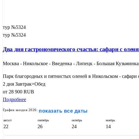
тур №5324
тур №5324
Два дня гастрономического счастья: сафари с олен
Москва - Никольское - Введенка - Липецк - Большая Кузьминка
Парк благородных и пятнистых оленей в Никольском - сафари с 
2 дня
Завтрак+Обед
от
28 900
RUB
Подробнее
График заездов 2026:
показать все даты
август
сентябрь
октябрь
ноябрь
22
26
24
14