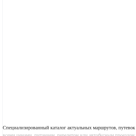
Специализированный каталог актуальных маршрутов, путевок 
всеми ценами, питанием, перелетом или автобусным проездом и