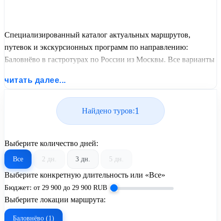
Специализированный каталог актуальных маршрутов,
путевок и экскурсионных программ по направлению:
Баловнёво в гастротурах по России из Москвы. Все варианты
отдыха со всеми ценами, питанием, перелетом или
читать далее...
автобусным проездом и актуальным графиком заездов от
United Travel Systems.
1
Найдено туров:
Выберите количество дней:
Все
2 дн.
3 дн.
5 дн.
Выберите конкретную длительность или «Все»
Бюджет:
от
29 900
до
29 900
RUB
Выберите локации маршрута:
Баловнёво (1)