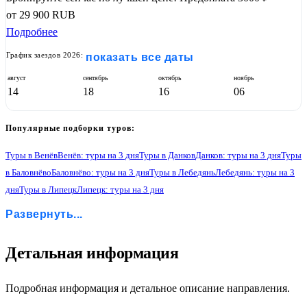
от
29 900
RUB
Подробнее
График заездов 2026:
показать все даты
август
сентябрь
октябрь
ноябрь
14
18
16
06
Популярные подборки туров:
Туры в Венёв
Венёв: туры на 3 дня
Туры в Данков
Данков: туры на 3 дня
Туры
в Баловнёво
Баловнёво: туры на 3 дня
Туры в Лебедянь
Лебедянь: туры на 3
дня
Туры в Липецк
Липецк: туры на 3 дня
Туры в Становое
Становое: туры на 3 дня
Туры в Введенку
Развернуть...
Введенка: туры на 3 дня
Туры в Большая Кузьминку
Большая Кузьминка: туры на 3 дня
Туры в Астапово
Астапово: туры на 3 дня
Туры в Масловку
Масловка: туры на 3 дня
1
Детальная информация
Подробная информация и детальное описание направления.