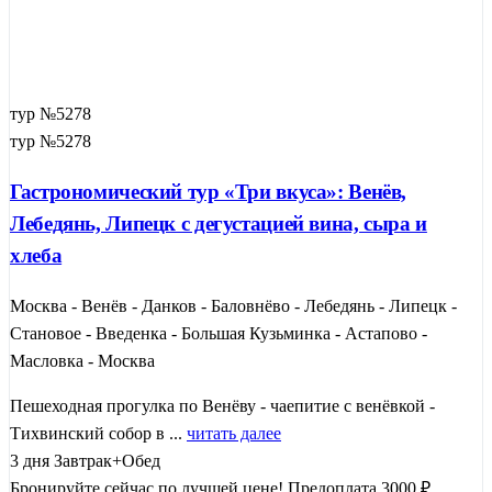
тур №5278
тур №5278
Гастрономический тур «Три вкуса»: Венёв,
Лебедянь, Липецк с дегустацией вина, сыра и
хлеба
Москва - Венёв - Данков - Баловнёво - Лебедянь - Липецк -
Становое - Введенка - Большая Кузьминка - Астапово -
Масловка - Москва
Пешеходная прогулка по Венёву - чаепитие с венёвкой -
Тихвинский собор в ...
читать далее
3 дня
Завтрак+Обед
Бронируйте сейчас по лучшей цене!
Предоплата 3000 ₽