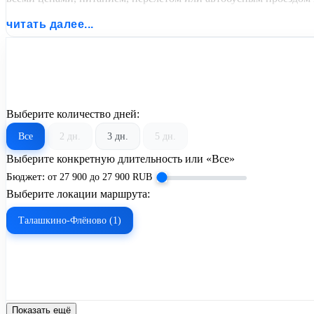
читать далее...
Выберите количество дней:
Все
2 дн.
3 дн.
5 дн.
Выберите конкретную длительность или «Все»
Бюджет:
от
27 900
до
27 900
RUB
Выберите локации маршрута:
Талашкино-Флёново (1)
Показать ещё