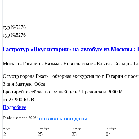
тур №5276
тур №5276
Гастротур «Вкус истории» на автобусе из Москвы :
Москва - Гагарин - Вязьма - Новоспасское - Ельня - Сельцо - 
Осмотр города Гжать - обзорная экскурсия по г. Гагарин с посе
3 дня
Завтрак+Обед
Бронируйте сейчас по лучшей цене!
Предоплата 3000 ₽
от
27 900
RUB
Подробнее
График заездов 2026:
показать все даты
август
сентябрь
октябрь
декабрь
21
25
23
04