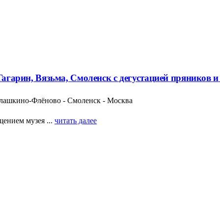
 Гагарин, Вязьма, Смоленск с дегустацией пряников 
Талашкино-Флёново - Смоленск - Москва
щением музея ...
читать далее