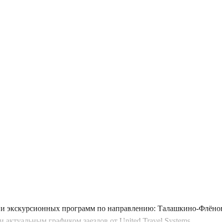
и экскурсионных программ по направлению: Талашкино-Флёново
 актуальным графиком заездов от United Travel Systems.