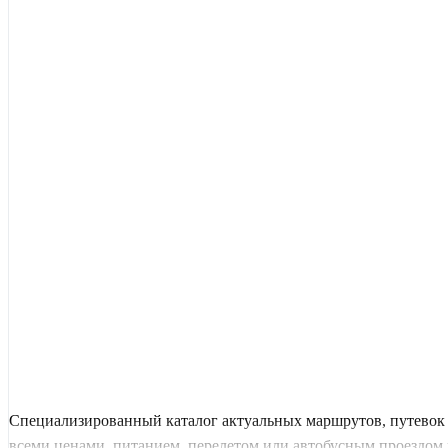
Специализированный каталог актуальных маршрутов, путевок 
всеми ценами, питанием, перелетом или автобусным проездом и