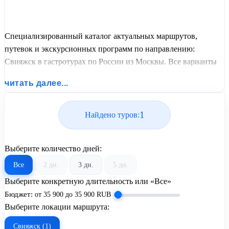
Специализированный каталог актуальных маршрутов,
путевок и экскурсионных программ по направлению:
Свияжск в гастротурах по России из Москвы. Все варианты
отдыха со всеми ценами, питанием, перелетом или
читать далее...
автобусным проездом и актуальным графиком заездов от
United Travel Systems.
1
Найдено туров:
Выберите количество дней:
Все
2 дн.
3 дн.
5 дн.
Выберите конкретную длительность или «Все»
Бюджет:
от
35 900
до
35 900
RUB
Выберите локации маршрута:
Свияжск (1)