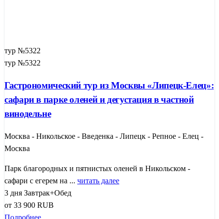
тур №5322
тур №5322
Гастрономический тур из Москвы «Липецк-Елец»:
сафари в парке оленей и дегустация в частной
винодельне
Москва - Никольское - Введенка - Липецк - Репное - Елец -
Москва
Парк благородных и пятнистых оленей в Никольском -
сафари с егерем на ...
читать далее
3 дня
Завтрак+Обед
от
33 900
RUB
Подробнее