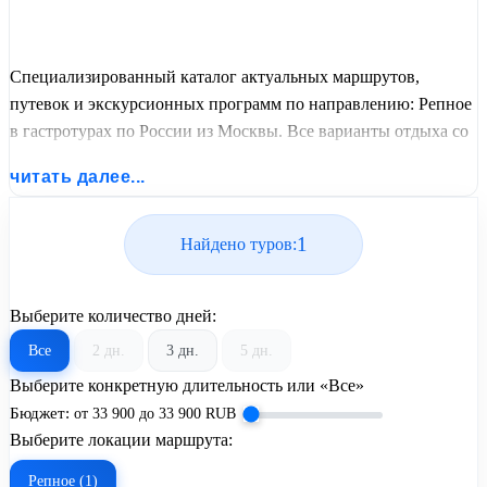
Специализированный каталог актуальных маршрутов,
путевок и экскурсионных программ по направлению: Репное
в гастротурах по России из Москвы. Все варианты отдыха со
всеми ценами, питанием, перелетом или автобусным
читать далее...
проездом и актуальным графиком заездов от United Travel
Systems.
1
Найдено туров:
Выберите количество дней:
Все
2 дн.
3 дн.
5 дн.
Выберите конкретную длительность или «Все»
Бюджет:
от
33 900
до
33 900
RUB
Выберите локации маршрута:
Репное (1)