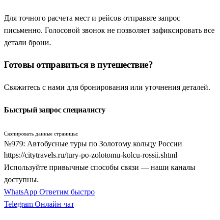
пользуются неизменной популярностью как у семей с детьми,
так и у организованных групп. Современные путевки
Для точного расчета мест и рейсов отправьте запрос
предлагают огромное разнообразие программ: от коротких
письменно. Голосовой звонок не позволяет зафиксировать все
поездок на выходные до масштабных многодневных
детали брони.
путешествий. Независимо от длительности, такие поездки
Готовы отправиться в путешествие?
дарят уникальную возможность перенестись в эпоху великих
князей, старинных монастырей и традиционных русских
Свяжитесь с нами для бронирования или уточнения деталей.
ремесел.
Классические автобусные и железнодорожные туры
Быстрый запрос специалисту
позволяют с комфортом посетить главные исторические
центры страны. В первую очередь путешественники
Скопировать данные страницы:
№979: Автобусные туры по Золотому кольцу России
стремятся увидеть города «Большого Золотого кольца», где
https://citytravels.ru/tury-po-zolotomu-kolcu-rossii.shtml
сосредоточены объекты всемирного наследия ЮНЕСКО,
Используйте привычные способы связи — наши каналы
уникальные белокаменные храмы и мощные крепостные
доступны.
кремли. Развитая туристическая инфраструктура, уютные
WhatsApp
Ответим быстро
гостиницы и обилие интерактивных музеев делают этот
Telegram
Онлайн чат
маршрут идеальным выбором для познавательного отдыха в
любое время года.