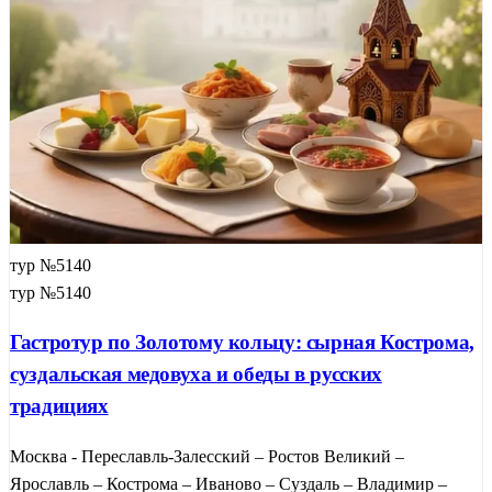
тур №5140
тур №5140
Гастротур по Золотому кольцу: сырная Кострома,
суздальская медовуха и обеды в русских
традициях
Москва - Переславль-Залесский – Ростов Великий –
Ярославль – Кострома – Иваново – Суздаль – Владимир –