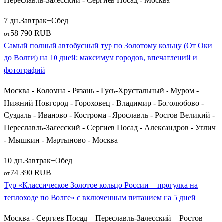
Переславль-Залесский - Сергиев Посад - Москва
7 дн.
Завтрак+Обед
58 790 RUB
от
Самый полный автобусный тур по Золотому кольцу (От Оки
до Волги) на 10 дней: максимум городов, впечатлений и
фотографий
Москва - Коломна - Рязань - Гусь-Хрустальный - Муром -
Нижний Новгород - Гороховец - Владимир - Боголюбово -
Суздаль - Иваново - Кострома - Ярославль - Ростов Великий -
Переславль-Залесский - Сергиев Посад - Александров - Углич
- Мышкин - Мартыново - Москва
10 дн.
Завтрак+Обед
74 390 RUB
от
Тур «Классическое Золотое кольцо России + прогулка на
теплоходе по Волге» с включенным питанием на 5 дней
Москва - Сергиев Посад – Переславль-Залесский – Ростов