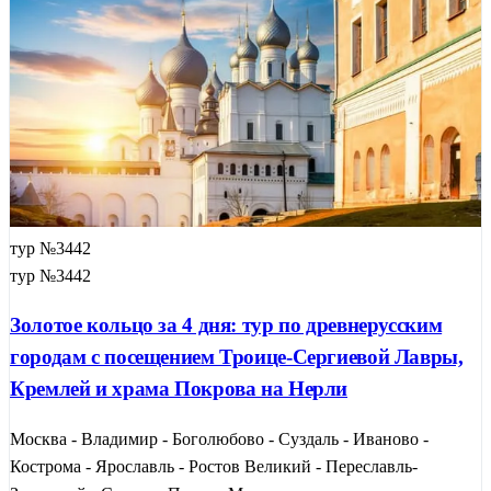
тур №3442
тур №3442
Золотое кольцо за 4 дня: тур по древнерусским
городам с посещением Троице-Сергиевой Лавры,
Кремлей и храма Покрова на Нерли
Москва - Владимир - Боголюбово - Суздаль - Иваново -
Кострома - Ярославль - Ростов Великий - Переславль-