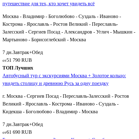
предпочтений, вы можете выбрать как классический тур
путешествие для тех, кто хочет увидеть всё
«Пять столиц Золотого кольца», так и уединенные
Москва - Владимир - Боголюбово - Суздаль - Иваново -
паломнические маршруты в Серафимо-Дивеевский
Кострома - Ярославль - Ростов Великий - Переславль-
монастырь (поселок
Дивеево
), исторический
Смоленск
или
Залесский - Сергиев Посад - Александров - Углич - Мышкин -
старинную
Вязьму
.
Мартыново - Борисоглебский - Москва
Выбирая путевки, ориентируйтесь на состав группы и
7 дн.
Завтрак+Обед
сезонность. Короткие поездки на 2–3 дня идеальны для
51 790 RUB
от
выходных, а большие круговые туры на 7–9 дней позволят без
ТОП Лучших
спешки осмотреть все главные достопримечательности.
Автобусный тур с экскурсиями Москва + Золотое кольцо:
Каждая такая поездка станет ярким и познавательным
увидеть столицу и древнюю Русь за одну поездку
событием, открывающим величие и красоту русской земли!
г. Москва - Сергиев Посад - Переславль-Залесский - Ростов
Великий - Ярославль - Кострома - Иваново - Суздаль -
Кидекша - Боголюбово - Владимир - Москва
7 дн.
Завтрак+Обед
61 690 RUB
от