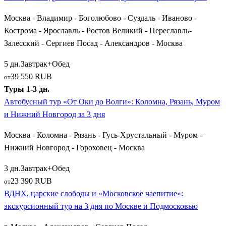
десятилетий фактически находилась неофициальная столица
Москва - Владимир - Боголюбово - Суздаль - Иваново -
государства при Иване Грозном. Сохранившийся до наших
Кострома - Ярославль - Ростов Великий - Переславль-
дней дворцово-храмовый комплекс овеян множеством мифов
Залесский - Сергиев Посад - Александров - Москва
и легенд эпохи опричнины.
5 дн.
Завтрак+Обед
Маршруты по Оке и расширение географии:
39 550 RUB
от
Муром, Коломна и Рязань
Туры 1-3 дн.
Автобусный тур «От Оки до Волги»: Коломна, Рязань, Муром
Многие экскурсионные путевки охватывают южное и
и Нижний Новгород за 3 дня
восточное направления от столицы, следуя вдоль течения
Оки. Главным пунктом здесь выступает былинный
Муром
—
Москва - Коломна - Рязань - Гусь-Хрустальный - Муром -
родина святого богатыря Ильи Муромца и покровителей
Нижний Новгород - Гороховец - Москва
семьи Петра и Февронии. Туристы едут сюда ради
3 дн.
Завтрак+Обед
поклонения святыням Спасо-Преображенского и Троицкого
23 390 RUB
от
монастырей, а также ради великолепных видов на Оку с
ВДНХ, царские слободы и «Московское чаепитие»:
Окского парка.
экскурсионный тур на 3 дня по Москве и Подмосковью
Ближе к Москве паломников и любителей гастрономического