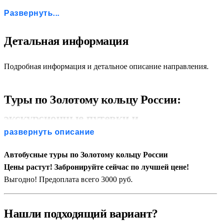
Туры в Ярославль
Ярославль: туры на 4 дня
Туры в Ростов Великий
Развернуть...
Ростов Великий: туры на 4 дня
Туры в Переславль-Залесский
Переславль-Залесский: туры на 4 дня
Туры в Сергиев Посад
Сергиев Посад: туры на 4 дня
Туры в Александров
Детальная информация
Александров: туры на 4 дня
Подробная информация и детальное описание направления.
Туры по Золотому кольцу России:
экскурсионные путевки и
развернуть описание
незабываемые поездки
Автобусные туры по Золотому кольцу России
Золотое кольцо России — это легендарный туристический
Цены растут! Забронируйте сейчас по лучшей цене!
маршрут, который позволяет прикоснуться к истокам русской
Выгодно! Предоплата всего 3000 руб.
культуры, увидеть шедевры древнерусского зодчества и
насладиться атмосферой старинных провинциальных
Нашли подходящий вариант?
городов. Экскурсионные туры по этому направлению