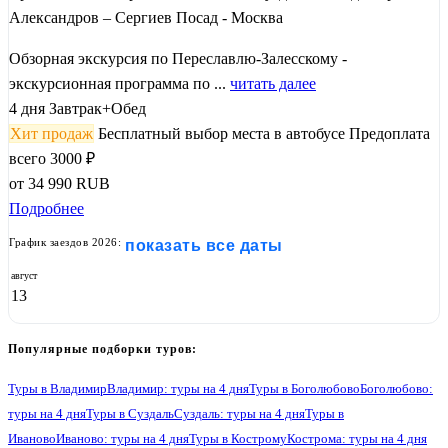
Александров – Сергиев Посад - Москва
Обзорная экскурсия по Переславлю-Залесскому -
экскурсионная программа по ...
читать далее
4 дня
Завтрак+Обед
Хит продаж
Бесплатный выбор места в автобусе
Предоплата
всего 3000 ₽
от
34 990
RUB
Подробнее
График заездов 2026:
показать все даты
август
13
Популярные подборки туров:
Туры в Владимир
Владимир: туры на 4 дня
Туры в Боголюбово
Боголюбово:
туры на 4 дня
Туры в Суздаль
Суздаль: туры на 4 дня
Туры в
Иваново
Иваново: туры на 4 дня
Туры в Кострому
Кострома: туры на 4 дня