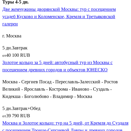
Туры 4-5 дн.
это образец провинциального гостеприимства с его
Две жемчужины дворянской Москвы: тур с посещением
единственным в мире Музеем Мыши, старинными
усадеб Кусково и Коломенское, Кремля и Третьяковской
ремесленными мастерскими и атмосферой купеческого
галереи
городка XIX века. По пути к ним часто посещают старинный
поселок
Борисоглебский
, выросший вокруг мощного
г. Москва
Борисоглебского монастыря.
5 дн.
Завтрак
Великие сопредельные регионы: Псков, Новгород
40 100 RUB
от
и Тверские земли
Золотое кольцо за 5 дней: автобусный тур из Москвы с
посещением древних городов и объектов ЮНЕСКО
Нередко классические экскурсионные поездки по Золотому
Москва - Сергиев Посад - Переславль-Залесский - Ростов
кольцу комбинируются с путешествиями в другие
Великий - Ярославль - Кострома - Иваново - Суздаль -
исторические регионы России. Настоящим открытием для
Кидекша - Боголюбово - Владимир - Москва
туристов становятся туры на древнерусскую северо-западную
землю. Главными точками притяжения здесь выступают:
5 дн.
Завтрак+Обед
39 790 RUB
от
Древний
Псков
с его могучим Кромом (кремлем) у
Москва и Золотое кольцо: тур на 5 дней, от Кремля до Суздаля
слияния рек Псковы и Великой;
с посещением Троице-Сергиевой Лавры и древних городов
Исторические
Пушкинские горы
— заповедное место,