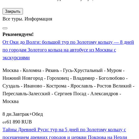
Невского. Экскурсии по городу включают посещение
древнейшего Спасо-Преображенского собора, Никитского
Закрыть
монастыря и забавных частных музеев (например, Музея
Все туры. Информация
утюга). Здесь же находится знаменитый исторический объект
«Ботик Петра I», где зарождался первый российский флот.
Рекомендуем!
От Оки до Волги: большой тур по Золотому кольцу — 8 дней
Совершенно иной характер демонстрирует индустриальный и
по городам Золотого кольца на автобусе из Москвы с
текстильный центр —
Иваново
. Этот город интересен
экскурсиями
туристам памятниками архитектуры эпохи конструктивизма,
старинными усадьбами иваново-вознесенских фабрикантов и
Москва - Коломна - Рязань - Гусь-Хрустальный - Муром -
уникальным Музеем ситца. Отсюда также удобно
Нижний Новгород - Гороховец - Владимир - Боголюбово -
отправляться на экскурсии в живописный приволжский
Суздаль - Иваново - Кострома - Ярославль - Ростов Великий -
городок
Плёс
(или
Плес
), прославленный великим
Переславль-Залесский - Сергиев Посад - Александров -
художником Исааком Левитаном, или в текстильный край
Москва
Мартыново
с его самобытным музеем кацкарей.
8 дн.
Завтрак+Обед
Любителям тайн и дворцовых интриг стоит выбрать туры,
61 890 RUB
от
включающие старинный
Александров
. В местной
Тайны Древней Руси: тур на 5 дней по Золотому кольцу с
Александровской слободе на протяжении нескольких
посещением древних городов и церкви Покрова на Нерли