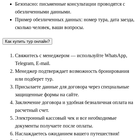
Безопасно: письменные консультации проводятся с
знаменитого Ростовского кремля с его величественными
обезличенными данными.
белокаменными стенами, переходами и уникальными
Пример обезличенных данных: номер тура, дата заезда,
звонницами, где до сих пор исполняются старинные
сколько человек, ваши вопросы.
колокольные музыкальные произведения. Ростов также
славится своим промыслом знаменитой ростовской финифти.
Как купить тур онлайн?
Официальной столицей туристического маршрута по праву
Свяжитесь с менеджером — используйте WhatsApp,
признан
Ярославль
— один из старейших городов на Волге.
Telegram, E-mail.
В рамках обзорных экскурсий путешественники посещают
Менеджер подтверждает возможность бронирования
Спасо-Преображенский монастырь, великолепную церковь
или подберет тур.
Ильи Пророка с уникальными фресками XVII века и
Присылаете данные для договора через специальные
совершают прогулки по отреставрированной Волжской
защищенные формы на сайте.
набережной к Стрелке — месту слияния Волги и Которосли.
Заключение договора и удобная безналичная оплата на
Насыщенные туры позволяют детально изучить этот
расчетный счет.
огромный музей под открытым небом.
Электронный кассовый чек и все необходимые
Древние столицы и культурные центры: Кострома,
документы получаете после оплаты.
Суздаль и Владимир
Наслаждаетесь ожиданием вашего путешествия!