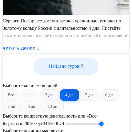
Сергиев Посад: все доступные экскурсионные путевки по
Золотому кольцу России с длительностью 4 дня. Листайте
страницу ниже, изучайте маршруты и выбирайте подходящий
вам экскурсионный или пляжный тур из базы предложений
читать далее...
от United Travel Systems.
2
Найдено туров:
Выберите количество дней:
Все
2 дн.
3 дн.
4 дн.
5 дн.
6 дн.
7 дн.
8 дн.
10 дн.
Выберите конкретную длительность или «Все»
Бюджет:
от
30 900
до
34 990
RUB
Выберите локации маршрута: