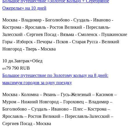
Большое путешествие «Золотое Кольцо + Серебряное
Ожерелье» на 10 дней
Москва - Владимир - Боголюбово - Суздаль - Иваново -
Кострома - Ярославль - Ростов Великий - Переславль-
Залесский - Сергиев Посад - Вязьма - Смоленск - Пушкинские
Горы - Изборск - Печоры - Псков - Старая Русса - Великий
Новгород - Тверь - Москва
10 дн.
Завтрак+Обед
79 790 RUB
от
Большое путешествие по Золотому кольцу на 8 дней:
максимум городов за одну поездку
Москва - Коломна – Рязань – Гусь-Железный – Касимов –
Муром – Нижний Новгород – Гороховец – Владимир –
Боголюбово – Суздаль - Иваново – Плес – Кострома –
Ярославль – Ростов Великий – Переславль-Залесский –
Сергиев Посад - Москва