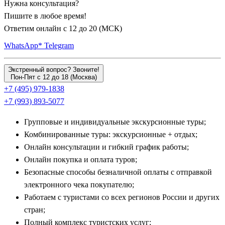
Нужна консультация?
храмом Суздальской земли.
Пишите в любое время!
Ответим онлайн с 12 до 20 (МСК)
Важнейшей вехой любого путешествия становится
величественный
Владимир
— бывшая столица Северо-
WhatsApp*
Telegram
Восточной Руси. Главными символами города остаются
легендарные Золотые ворота, парадный Успенский собор с
Экстренный вопрос? Звоните!
Пон-Пят с 12 до 18 (Москва)
фресками Андрея Рублева и резной Дмитриевский собор.
+7 (495) 979-1838
Исторические поездки во Владимир практически всегда
+7 (993) 893-5077
совмещают с визитом в соседнее
Боголюбово
, где находилась
резиденция князя Андрея Боголюбского, и к всемирно
Групповые и индивидуальные экскурсионные туры;
известному храму Покрова на Нерли, изящно стоящему
Комбинированные туры: экскурсионные + отдых;
посреди заливного луга.
Онлайн консультации и гибкий график работы;
Онлайн покупка и оплата туров;
Очарование малых городов: Переславль-
Безопасные способы безналичной оплаты с отправкой
Залесский, Иваново и Александров
электронного чека покупателю;
Работаем с туристами со всех регионов России и других
На берегу живописного Плещеева озера раскинулся
стран;
Переславль-Залесский
— родина великого князя Александра
Полный комплекс туристских услуг;