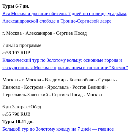
музеем Ф.М. Достоевского.
Туры 6-7 дн.
Вся Москва и древние обители: 7 дней по столице, усадьбам,
Верхневолжское направление представлено древней
Тверью
Александровской слободе и Троице-Сергиевой лавре
с ее парадной застройкой, Путевым дворцом и памятником
Афанасию Никитину. В Тверской области маршруты
г. Москва - Александров - Сергиев Посад
включают колоритный
Торжок
, славящийся золотным
7 дн.
По программе
шитьем и пожарскими котлетами, живописный «водный»
58 197 RUB
от
Вышний Волочёк
, героический
Ржев
с его грандиозным
Классический тур по Золотому кольцу: основные города и
Мемориалом Советскому солдату и старинные города вроде
экскурсионная Москва с проживанием в гостинице "Космос"
Великих Лук
.
Москва - г. Москва - Владимир - Боголюбово - Суздаль -
Как забронировать и спланировать поездку по
Иваново - Кострома - Ярославль - Ростов Великий -
Золотому кольцу
Переславль-Залесский - Сергиев Посад - Москва
Для большинства путешественников главной отправной
6 дн.
Завтрак+Обед
точкой, откуда начинаются все ключевые туры, является
Г.
55 790 RUB
от
Москва
. Именно из столицы ежедневно отправляются
Туры 10-11 дн.
десятки комфортабельных автобусов. В зависимости от ваших
Большой тур по Золотому кольцу на 7 дней — главное