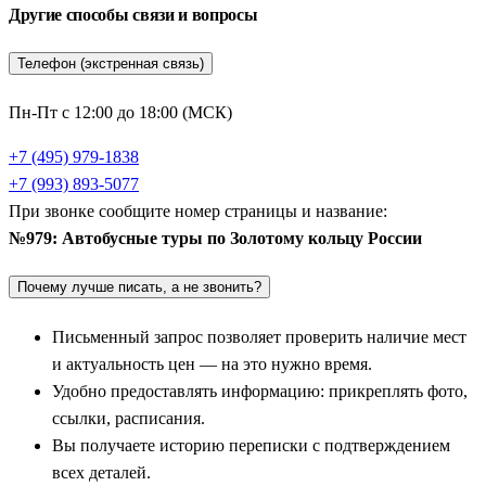
Другие способы связи и вопросы
Главные жемчужины маршрута: Сергиев Посад,
Телефон (экстренная связь)
Ростов Великий и Ярославль
Пн-Пт с 12:00 до 18:00 (МСК)
Абсолютным лидером по количеству экскурсионных
программ является духовный центр маршрута —
Сергиев
+7 (495) 979-1838
Посад
. Расположенный ближе всего к столице, этот город
+7 (993) 893-5077
привлекает паломников и туристов со всего мира. Главный
При звонке сообщите номер страницы и название:
магнит здесь — величественная Троице-Сергиева Лавра,
№979: Автобусные туры по Золотому кольцу России
основанная преподобным Сергием Радонежским. Путевки в
Почему лучше писать, а не звонить?
этот регион обязательно включают осмотр уникального
архитектурного ансамбля монастыря, знакомство с
Письменный запрос позволяет проверить наличие мест
древнерусской живописью и посещение святых источников.
и актуальность цен — на это нужно время.
Удобно предоставлять информацию: прикреплять фото,
Далее маршрут ведет в сказочный
Ростов Великий
,
ссылки, расписания.
раскинувшийся на берегу древнего озера Неро. Этот город
Вы получаете историю переписки с подтверждением
словно сошел со страниц учебников истории. Экскурсионные
всех деталей.
поездки сюда невозможно представить без посещения