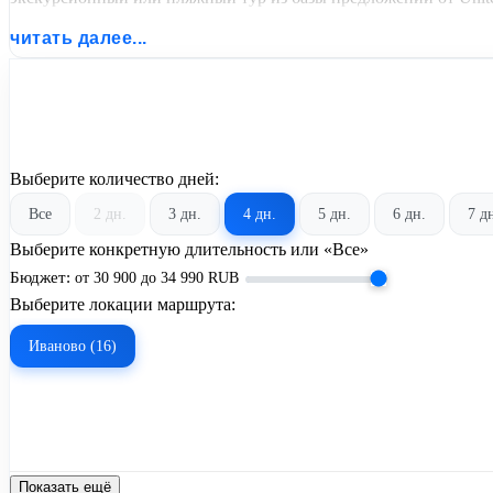
читать далее...
Выберите количество дней:
Все
2 дн.
3 дн.
4 дн.
5 дн.
6 дн.
7 д
Выберите конкретную длительность или «Все»
Бюджет:
от
30 900
до
34 990
RUB
Выберите локации маршрута:
Иваново (16)
Показать ещё