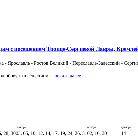
ородам с посещением Троице-Сергиевой Лавры, Кремл
а - Ярославль - Ростов Великий - Переславль-Залесский - Серги
олюбову с посещением ...
читать далее
октябрь
ноябрь
декабрь
6, 28, 30
03, 05, 10, 12, 14, 17, 19, 24, 26, 31
02, 16, 30
14