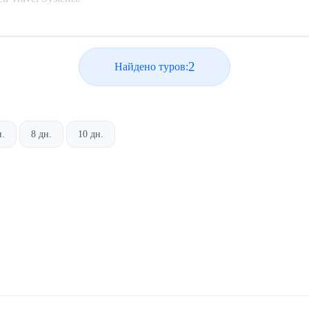
2
Найдено туров:
н.
8 дн.
10 дн.