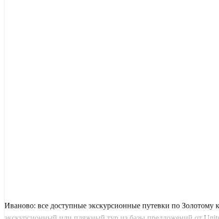
Иваново: все доступные экскурсионные путевки по Золотому к
экскурсионный или пляжный тур из базы предложений от United