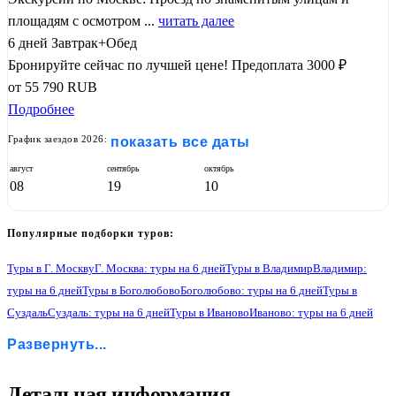
площадям с осмотром ...
читать далее
6 дней
Завтрак+Обед
Бронируйте сейчас по лучшей цене!
Предоплата 3000 ₽
от
55 790
RUB
Подробнее
График заездов 2026:
показать все даты
август
сентябрь
октябрь
08
19
10
Популярные подборки туров:
Туры в Г. Москву
Г. Москва: туры на 6 дней
Туры в Владимир
Владимир:
туры на 6 дней
Туры в Боголюбово
Боголюбово: туры на 6 дней
Туры в
Суздаль
Суздаль: туры на 6 дней
Туры в Иваново
Иваново: туры на 6 дней
Туры в Кострому
Кострома: туры на 6 дней
Туры в Ярославль
Развернуть...
Ярославль: туры на 6 дней
Туры в Ростов Великий
Ростов Великий: туры на 6 дней
Туры в Переславль-Залесский
Переславль-Залесский: туры на 6 дней
Туры в Сергиев Посад
1
Детальная информация