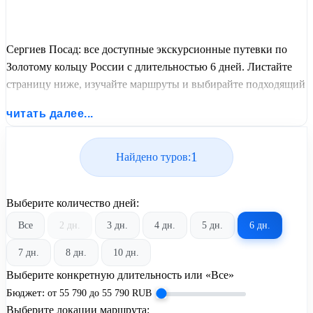
Сергиев Посад: все доступные экскурсионные путевки по
Золотому кольцу России с длительностью 6 дней. Листайте
страницу ниже, изучайте маршруты и выбирайте подходящий
вам экскурсионный или пляжный тур из базы предложений
читать далее...
от United Travel Systems.
1
Найдено туров:
Выберите количество дней:
Все
2 дн.
3 дн.
4 дн.
5 дн.
6 дн.
7 дн.
8 дн.
10 дн.
Выберите конкретную длительность или «Все»
Бюджет:
от
55 790
до
55 790
RUB
Выберите локации маршрута: