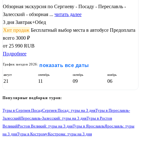
Обзорная экскурсия по Сергиеву - Посаду - Переславль -
Залесский - обзорная ...
читать далее
3 дня
Завтрак+Обед
Хит продаж
Бесплатный выбор места в автобусе
Предоплата
всего 3000 ₽
от
25 990
RUB
Подробнее
График заездов 2026:
показать все даты
август
сентябрь
октябрь
ноябрь
21
11
09
06
Популярные подборки туров:
Туры в Сергиев Посад
Сергиев Посад: туры на 3 дня
Туры в Переславль-
Залесский
Переславль-Залесский: туры на 3 дня
Туры в Ростов
Великий
Ростов Великий: туры на 3 дня
Туры в Ярославль
Ярославль: туры
на 3 дня
Туры в Кострому
Кострома: туры на 3 дня
Туры в Иваново
Иваново: туры на 3 дня
Туры в Суздаль