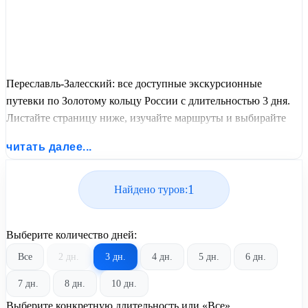
Переславль-Залесский: все доступные экскурсионные
путевки по Золотому кольцу России с длительностью 3 дня.
Листайте страницу ниже, изучайте маршруты и выбирайте
подходящий вам экскурсионный или пляжный тур из базы
читать далее...
предложений от United Travel Systems.
1
Найдено туров:
Выберите количество дней:
Все
2 дн.
3 дн.
4 дн.
5 дн.
6 дн.
7 дн.
8 дн.
10 дн.
Выберите конкретную длительность или «Все»