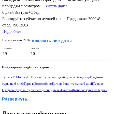
площадям с осмотром ...
читать далее
6 дней
Завтрак+Обед
Бронируйте сейчас по лучшей цене!
Предоплата 3000 ₽
от
55 790
RUB
Подробнее
График заездов 2026:
показать все даты
сентябрь
октябрь
19
10
Популярные подборки туров:
Туры в Г. Москву
Г. Москва: туры на 6 дней
Туры в Владимир
Владимир:
туры на 6 дней
Туры в Боголюбово
Боголюбово: туры на 6 дней
Туры в
Суздаль
Суздаль: туры на 6 дней
Туры в Иваново
Иваново: туры на 6 дней
Туры в Кострому
Кострома: туры на 6 дней
Туры в Ярославль
Развернуть...
Ярославль: туры на 6 дней
Туры в Ростов Великий
Ростов Великий: туры на 6 дней
Туры в Переславль-Залесский
Переславль-Залесский: туры на 6 дней
Туры в Сергиев Посад
1
Детальная информация