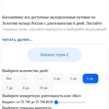
Боголюбово: все доступные экскурсионные путевки по
Золотому кольцу России с длительностью 6 дней. Листайте
страницу ниже, изучайте маршруты и выбирайте подходящий
вам экскурсионный или пляжный тур из базы предложений
читать далее...
от United Travel Systems.
1
Найдено туров:
Выберите количество дней:
Все
2 дн.
3 дн.
4 дн.
5 дн.
6 дн.
7 дн.
8 дн.
10 дн.
Выберите конкретную длительность или «Все»
Бюджет:
от
55 790
до
55 790
RUB
Выберите локации маршрута: