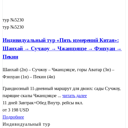
тур №5230
тур №5230
Индивидуальный тур «Пять измерений Китая»:
Шанхай → Сучжоу → Чжанцзяцзе → Фэнхуан →
Пекин
Шанхай (2н) – Сучжоу – Чжанцзяцзе, горы Аватар (3н) –
Фэнхуан (1н) – Пекин (4н)
Грандиозный 11-дневный маршрут для двоих: сады Сучжоу,
парящие скалы Чжанцзяцзе ...
читать далее
11 дней
Завтрак+Обед
Внутр. рейсы вкл.
от
3 198
USD
Подробнее
Индивидуальный тур