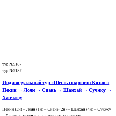
тур №5187
тур №5187
Индивидуальный тур «Шесть сокровищ Китая»:
Пекин → Лоян → Сиань → Шанхай → Сучжоу →
Ханчжоу
Пекин (3н) – Лоян (1н) – Сиань (2н) – Шанхай (4н) – Сучжоу
– Ханчжоу, переезды на скоростных поездах