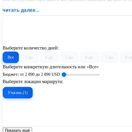
читать далее...
Выберите количество дней:
Все
3 дн.
4 дн.
5 дн.
6 дн.
7 дн.
8 д
Выберите конкретную длительность или «Все»
Бюджет:
от
2 890
до
2 890
USD
Выберите локации маршрута:
Учжэнь (1)
Показать ещё