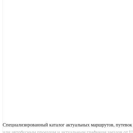
Специализированный каталог актуальных маршрутов, путевок 
или автобусным проездом и актуальным графиком заездов от Uni