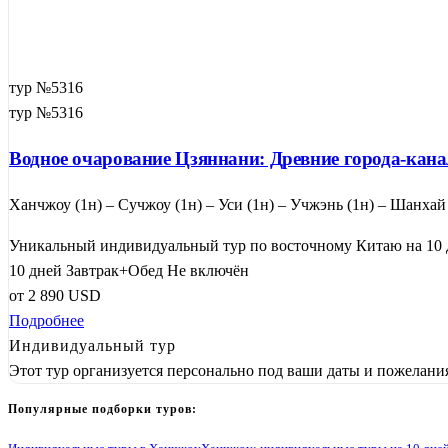
тур №5316
тур №5316
Водное очарование Цзяннани: Древние города-ка
Ханчжоу (1н) – Сучжоу (1н) – Уси (1н) – Учжэнь (1н) – Шанхай
Уникальный индивидуальный тур по восточному Китаю на 10 д
10 дней
Завтрак+Обед
Не включён
от
2 890
USD
Подробнее
Индивидуальный тур
Этот тур организуется персонально под ваши даты и пожелани
Популярные подборки туров: