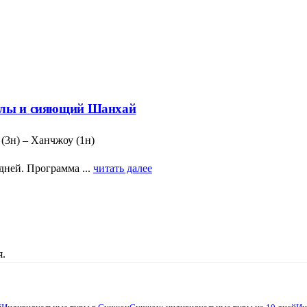
налы и сияющий Шанхай
 (3н) – Ханчжоу (1н)
ней. Программа ...
читать далее
я.