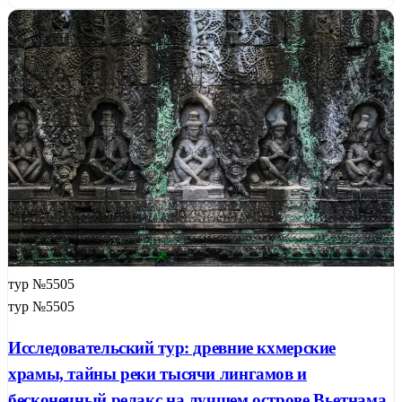
тур №5505
тур №5505
Исследовательский тур: древние кхмерские
храмы, тайны реки тысячи лингамов и
бесконечный релакс на лучшем острове Вьетнама