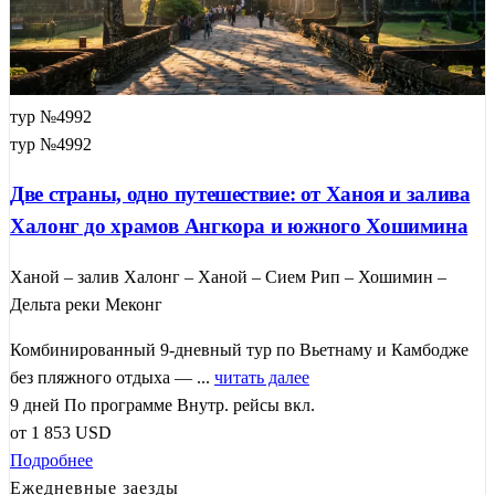
тур №4992
тур №4992
Две страны, одно путешествие: от Ханоя и залива
Халонг до храмов Ангкора и южного Хошимина
Ханой – залив Халонг – Ханой – Сием Рип – Хошимин –
Дельта реки Меконг
Комбинированный 9-дневный тур по Вьетнаму и Камбодже
без пляжного отдыха — ...
читать далее
9 дней
По программе
Внутр. рейсы вкл.
от
1 853
USD
Подробнее
Ежедневные заезды