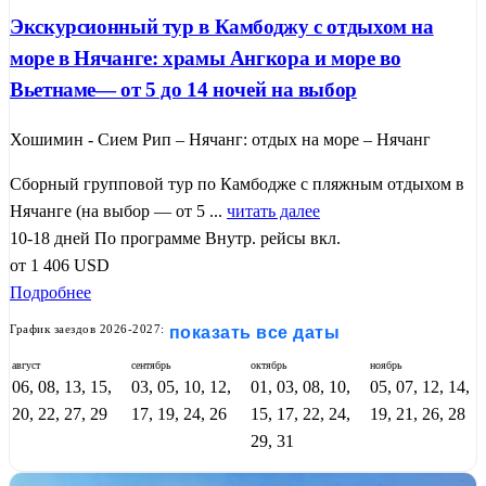
Экскурсионный тур в Камбоджу с отдыхом на
море в Нячанге: храмы Ангкора и море во
Вьетнаме— от 5 до 14 ночей на выбор
Хошимин - Сием Рип – Нячанг: отдых на море – Нячанг
Сборный групповой тур по Камбодже с пляжным отдыхом в
Нячанге (на выбор — от 5 ...
читать далее
10-18 дней
По программе
Внутр. рейсы вкл.
от
1 406
USD
Подробнее
График заездов 2026-2027:
показать все даты
август
сентябрь
октябрь
ноябрь
06, 08, 13, 15,
03, 05, 10, 12,
01, 03, 08, 10,
05, 07, 12, 14,
20, 22, 27, 29
17, 19, 24, 26
15, 17, 22, 24,
19, 21, 26, 28
29, 31