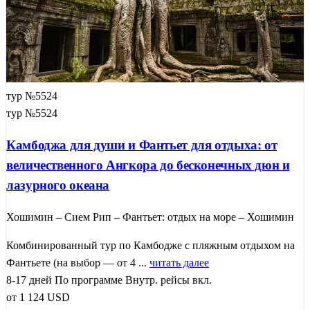
тур №5524
тур №5524
Камбоджа для души и Фантьет для отдыха: от
величественного Ангкора до бесконечных дюн и
лазурного океана
Хошимин – Сием Рип – Фантьет: отдых на море – Хошимин
Комбинированный тур по Камбодже с пляжным отдыхом на
Фантьете (на выбор — от 4 ...
читать далее
8-17 дней
По программе
Внутр. рейсы вкл.
от
1 124
USD