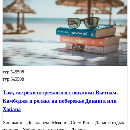
тур №5508
тур №5508
Там, где реки встречаются с океаном: Вьетнам,
Камбоджа и релакс на побережье Дананга или
Хойана
Хошимин – Дельта реки Меконг - Сием Рип – Дананг: отдых
на море – Хойан: отдых на море – Дананг