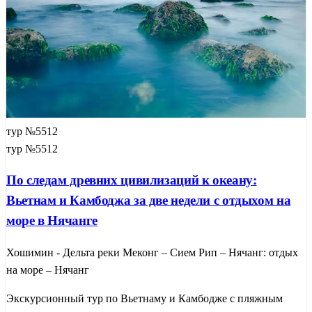
тур №5512
тур №5512
По следам древних цивилизаций к океану:
Вьетнам и Камбоджа за две недели с отдыхом на
море в Нячанге
Хошимин - Дельта реки Меконг – Сием Рип – Нячанг: отдых
на море – Нячанг
Экскурсионный тур по Вьетнаму и Камбодже с пляжным