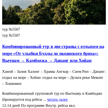
тур №5507
тур №5507
Комбинированный тур в две страны с отдыхом на
море «От улыбки Будды до океанского бриза»:
Вьетнам → Камбоджа → Дананг или Хойан
Ханой – Залив Халонг – Храмы Ангкор – Сием Рип – Дананг:
отдых на море – Хойан: отдых на море – Дельта реки Меконг
– Хошимин
Комбинированный групповой тур по Вьетнаму и Камбодже
(бронируется под рейсы ...
читать далее
12-14 дней
По программе
Внутр. рейсы вкл.