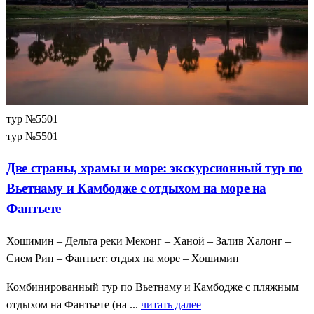
тур №5501
тур №5501
Две страны, храмы и море: экскурсионный тур по
Вьетнаму и Камбодже с отдыхом на море на
Фантьете
Хошимин – Дельта реки Меконг – Ханой – Залив Халонг –
Сием Рип – Фантьет: отдых на море – Хошимин
Комбинированный тур по Вьетнаму и Камбодже с пляжным
отдыхом на Фантьете (на ...
читать далее