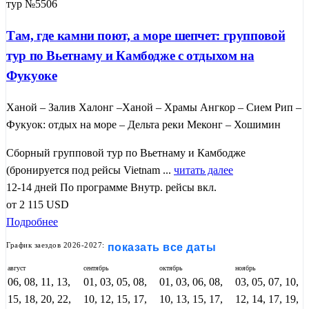
тур №5506
Там, где камни поют, а море шепчет: групповой
тур по Вьетнаму и Камбодже с отдыхом на
Фукуоке
Ханой – Залив Халонг –Ханой – Храмы Ангкор – Сием Рип –
Фукуок: отдых на море – Дельта реки Меконг – Хошимин
Сборный групповой тур по Вьетнаму и Камбодже
(бронируется под рейсы Vietnam ...
читать далее
12-14 дней
По программе
Внутр. рейсы вкл.
от
2 115
USD
Подробнее
График заездов 2026-2027:
показать все даты
август
сентябрь
октябрь
ноябрь
06, 08, 11, 13,
01, 03, 05, 08,
01, 03, 06, 08,
03, 05, 07, 10,
15, 18, 20, 22,
10, 12, 15, 17,
10, 13, 15, 17,
12, 14, 17, 19,