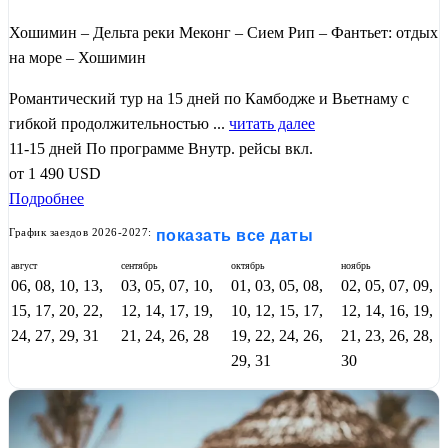
Хошимин – Дельта реки Меконг – Сием Рип – Фантьет: отдых
на море – Хошимин
Романтический тур на 15 дней по Камбодже и Вьетнаму с
гибкой продолжительностью ...
читать далее
11-15 дней
По программе
Внутр. рейсы вкл.
от
1 490
USD
Подробнее
График заездов 2026-2027:
показать все даты
август
сентябрь
октябрь
ноябрь
06, 08, 10, 13,
03, 05, 07, 10,
01, 03, 05, 08,
02, 05, 07, 09,
15, 17, 20, 22,
12, 14, 17, 19,
10, 12, 15, 17,
12, 14, 16, 19,
24, 27, 29, 31
21, 24, 26, 28
19, 22, 24, 26,
21, 23, 26, 28,
29, 31
30