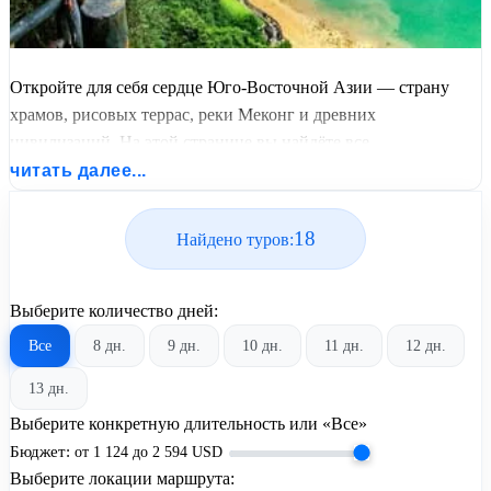
Откройте для себя сердце Юго-Восточной Азии — страну
храмов, рисовых террас, реки Меконг и древних
цивилизаций. На этой странице вы найдёте все
экскурсионные туры по Вьетнаму, Лаосу и Камбодже,
читать далее...
разработанные для тех, кто хочет не просто отдохнуть, а
погрузиться в культуру, историю и дух Азии.
18
Найдено туров:
Мы предлагаем готовые маршруты из Москвы с вылетами,
гидами, трансферами и проживанием — от классических
Выберите количество дней:
программ до авторских комбинированных туров. Выберите
Все
8 дн.
9 дн.
10 дн.
11 дн.
12 дн.
свой путь: от Ангкор-Вата до горных деревень Лаоса, от
улочек Ханоя до дельты Меконга.
13 дн.
Групповые туры во Вьетнам-Лаос-Камбоджу.
Выберите конкретную длительность или «Все»
Индивидуальные туры во Вьетнам-Лаос-Камбоджу.
Бюджет:
от
1 124
до
2 594
USD
Выберите локации маршрута: