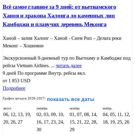
Всё самое главное за 9 дней: от вьетнамского
Ханоя и дракона Халонга до каменных лиц
Камбоджи и плавучих деревень Меконга
Ханой – залив Халонг – Ханой - Сием Рип – Дельта реки
Меконг – Хошимин
Экскурсионный 9-дневный тур по Вьетнаму и Камбодже под
рейсы Vietnam Airlines. ...
читать далее
9 дней
По программе
Внутр. рейсы вкл.
от
1 853
USD
Подробнее
График заездов 2026-2027:
показать все даты
август
сентябрь
октябрь
ноябрь
06, 12, 13, 19,
02, 03, 09, 10,
01, 07, 08, 14,
04, 05, 11, 12,
20, 26, 27
16, 17, 23, 24,
15, 21, 22, 28,
18, 19, 25, 26
30
29