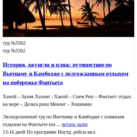
тур №5502
тур №5502
История, джунгли и пляж: путешествие по
Вьетнаму и Камбодже с долгожданным отдыхом
на побережье Фантьета
Ханой – Залив Халонг –Ханой – Сием Рип – Фантьет: отдых
на море – Дельта реки Меконг – Хошимин
Экскурсионный тур по Вьетнаму и Камбодже с пляжным
отдыхом на Фантьете (на ...
читать далее
13-16 дней
По программе
Внутр. рейсы вкл.