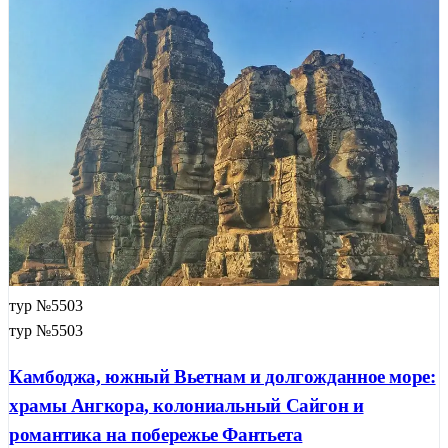
тур №5503
тур №5503
Камбоджа, южный Вьетнам и долгожданное море:
храмы Ангкора, колониальный Сайгон и
романтика на побережье Фантьета