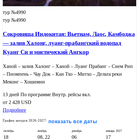
тур №4990
тур №4990
Сокровища Индокитая: Вьетнам, Лаос, Камбоджа
— залив Халонг, луанг-прабангский водопад
Куанг Си и мистический Ангкор
Ханой – залив Халонг – Ханой – Луанг Прабанг – Сием Рип
– Пномпень – Чау Док – Кан Тхо – Митхо – Дельта реки
Меконг – Хошимин
13 дней
По программе
Внутр. рейсы вкл.
от
2 428
USD
Подробнее
График заездов 2026-2027:
показать все даты
октябрь
ноябрь
декабрь
январь
2027
18
08, 22
06
17