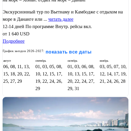
Экскурсионный тур по Вьетнаму и Камбодже с отдыхом на
море в Дананге или ...
читать далее
12-14 дней
По программе
Внутр. рейсы вкл.
от
1 640
USD
Подробнее
График заездов 2026-2027:
показать все даты
август
сентябрь
октябрь
ноябрь
06, 08, 11, 13,
01, 03, 05, 08,
01, 03, 06, 08,
03, 05, 07, 10,
15, 18, 20, 22,
10, 12, 15, 17,
10, 13, 15, 17,
12, 14, 17, 19,
25, 27, 29
19, 22, 24, 26,
20, 22, 24, 27,
21, 24, 26, 28
29
29, 31