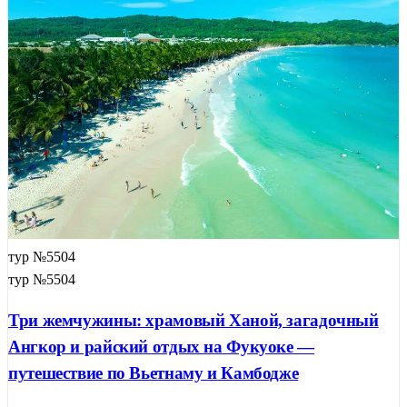
тур №5504
тур №5504
Три жемчужины: храмовый Ханой, загадочный
Ангкор и райский отдых на Фукуоке —
путешествие по Вьетнаму и Камбодже