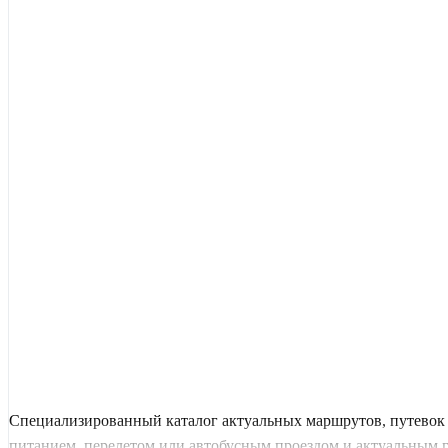
Специализированный каталог актуальных маршрутов, путевок 
питанием, перелетом или автобусным проездом и актуальным гра