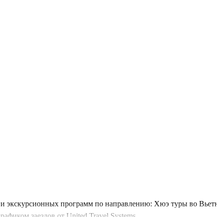
и экскурсионных программ по направлению: Хюэ туры во Вьетн
фиком заездов от United Travel Systems.