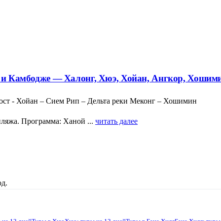
у и Камбодже — Халонг, Хюэ, Хойан, Ангкор, Хошими
ост - Хойан – Сием Рип – Дельта реки Меконг – Хошимин
ляжа. Программа: Ханой ...
читать далее
д.