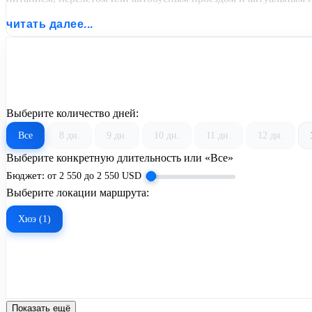
читать далее...
Выберите количество дней:
Все
8 дн.
9 дн.
10 дн.
11 дн.
12 дн.
Выберите конкретную длительность или «Все»
Бюджет:
от
2 550
до
2 550
USD
Выберите локации маршрута:
Хюэ (1)
Показать ещё