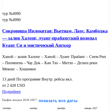
тур №4990
тур №4990
Сокровища Индокитая: Вьетнам, Лаос, Камбоджа
— залив Халонг, луанг-прабангский водопад
Куанг Си и мистический Ангкор
Ханой – залив Халонг – Ханой – Луанг Прабанг – Сием Рип
– Пномпень – Чау Док – Кан Тхо – Митхо – Дельта реки
Меконг – Хошимин
13 дней
По программе
Внутр. рейсы вкл.
от
2 428
USD
Подробнее
График заездов 2026-2027:
показать все даты
октябрь
ноябрь
декабрь
январь
2027