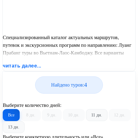
Специализированный каталог актуальных маршрутов,
путевок и экскурсионных программ по направлению: Луанг
Прабанг туры во Вьетнам-Лаос-Камбоджу. Все варианты
отдыха со всеми ценами, питанием, перелетом или
читать далее...
автобусным проездом и актуальным графиком заездов от
United Travel Systems.
4
Найдено туров:
Выберите количество дней:
Все
8 дн.
9 дн.
10 дн.
11 дн.
12 дн.
13 дн.
Выберите конкретную длительность или «Все»