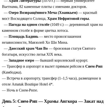
—
Храм Литературы
(1070 г.) — первый университет
Вьетнама, 82 каменные плиты с именами докторов.
—
Озеро Возвращённого Меча (Хоанкьем)
— красный
мост Восходящего Солнца,
Храм Нефритовой горы
.
—
Пагода на одном столбе
(1049 г.) — деревянный храм на
каменном столбе в форме цветка лотоса.
—
Площадь Бадинь
— место провозглашения
независимости, Мавзолей Хо Ши Мина.
—
Даосский храм Чан Во
— бронзовая статуя Святого
богатыря, искусство литья XIX века.
—
Западное озеро
— бывший королевский курорт.
— Трансфер в аэропорт и вылет прямым рейсом в
Сием-Рип
(Камбоджа).
— Встреча в аэропорту, трансфер (1–1,5 часа), размещение в
отеле Amatak Boutique Hotel 4*.
— Ночь в Сием-Рипе.
День 5: Сием-Рип — Храмы Ангкора — Закат над