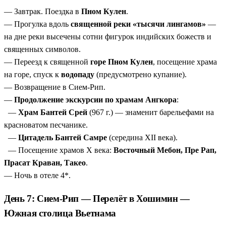
— Завтрак. Поездка в
Пном Кулен
.
— Прогулка вдоль
священной реки «тысячи лингамов»
—
на дне реки высечены сотни фигурок индийских божеств и
священных символов.
— Переезд к священной
горе Пном Кулен
, посещение храма
на горе, спуск к
водопаду
(предусмотрено купание).
— Возвращение в Сием-Рип.
—
Продолжение экскурсии по храмам Ангкора
:
—
Храм Бантей Срей
(967 г.) — знаменит барельефами на
красноватом песчанике.
—
Цитадель Бантей Самре
(середина XII века).
— Посещение храмов X века:
Восточный Мебон, Пре Рап,
Прасат Краван, Такео
.
— Ночь в отеле 4*.
День 7: Сием-Рип — Перелёт в Хошимин —
Южная столица Вьетнама