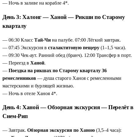
— Ночь в заливе на корабле 4*.
День 3: Халонг — Ханой — Рикши по Старому
кварталу
— 06:30 Класс
Тай-Чи
на палубе. 07:00 Лёгкий завтрак.
— 07:45 Экскурсия в
сталактитовую пещеру
(1–1,5 часа).
— 09:30 Чек-аут. Ранний обед (бранч). 12:00 Трансфер в порт.
— Переезд в
Ханой
.
—
Поездка на рикшах по Старому кварталу 36
ремесленников
— душа старого Ханоя с ремесленными
мастерскими и бурлящей жизнью.
— Ночь в отеле Ханоя 4*.
День 4: Ханой — Обзорная экскурсия — Перелёт в
Сием-Рип
— Завтрак.
Обзорная экскурсия по Ханою
(3,5–4 часа):