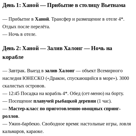
часовая прогулка, а полноценное путешествие с
(место съёмок «Лары Крофт»), Пном Бакенг (закат), а также
День 1: Ханой — Прибытие в столицу Вьетнама
ужином-барбекю, мастер-классом по спринг-роллам и
поездка в Пном Кулен — священная река тысячи лингамов и
утренним Тай-Чи.
— Прибытие в
Ханой
. Трансфер и размещение в отеле 4*.
водопад с купанием, храм Бантей Срей, цитадель Бантей
Ангкор — главное сокровище Камбоджи
— Ангкор-
Отдых после перелёта.
Самре и храмы X века. Затем перелёт в Хошимин с обзорной
Ват, Байон с 216 ликами, Та Пром («Лара Крофт») и
— Ночь в отеле.
экскурсией по городу (храм Нефритового Императора, музей
закат над храмами с горы Пном Бакенг.
традиционной медицины с 3000 экспонатов, Дворец
День 2: Ханой — Залив Халонг — Ночь на
Священная река тысячи лингамов и водопад Пном
Независимости, собор Нотр-Дам, Главпочтамт, лаковая
корабле
Кулен
— уникальное место, куда добираются далеко не
фабрика) и поездка в дельту Меконга с обедом на островке,
все туристы. Искупаться в священных водах
пагодой Винь Чанг, лодочным круизом, кокосовыми
— Завтрак. Выезд в
залив Халонг
— объект Всемирного
разрешается.
сладостями и традиционной музыкой.
наследия ЮНЕСКО («Дракон, спускающийся в море»). 3000
Хошимин и дельта Меконга — южный аккорд
—
скалистых островов.
храм Нефритового Императора, Дворец Независимости,
— 12:45 Посадка на корабль 4*. Обед (сет-меню) на борту.
музей традиционной медицины и лодочный круиз по
— Посещение
плавучей рыбацкой деревни
(1 час).
реке с дегустацией.
—
Мастер-класс по приготовлению овощных спринг-
Никакого пляжа — только максимум архитектуры и
роллов
.
культуры
— тур для тех, кто хочет увидеть самое
— Ужин-барбекю. Свободное время: настольные игры, ловля
главное в двух странах без отвлечения на морской
кальмаров, караоке.
отдых.