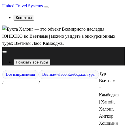
United Travel Systems
Контакты
Показать все туры
Тур
Все направления
Вьетнам-Лаос-Камбоджа: туры
Вьетнам
/
/
+
Камбоджа
| Ханой,
Халонг,
Ангкор,
Хошимин