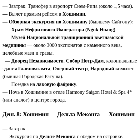
— Завтрак. Трансфер в аэропорт Сием-Рипа (около 1,5 часа).
— Вылет прямым рейсом в
Хошимин
.
—
Обзорная экскурсия по Хошимину
(бывшему Сайгону):
—
Храм Нефритового Императора (Ngok Hoang)
.
—
Музей Национальной традиционной вьетнамской
медицины
— около 3000 экспонатов с каменного века,
целебные мази и травы.
—
Дворец Независимости
,
Собор Нотр-Дам
, колониальные
здания
Главпочтамта
,
Оперный театр
,
Народный комитет
(бывшая Городская Ратуша).
— Поездка на
лаковую фабрику
.
— Ночь в Хошимине в отеле Harmony Saigon Hotel & Spa 4*
(или аналог) в центре города.
День 8: Хошимин — Дельта Меконга — Хошимин
— Завтрак.
— Экскурсия по
Дельте Меконга
с обедом на островке.