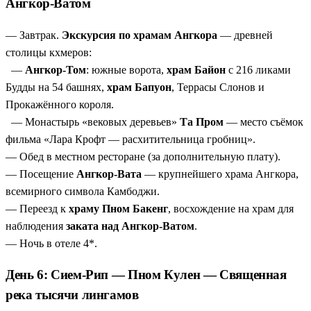
Ангкор-Ватом
— Завтрак.
Экскурсия по храмам Ангкора
— древней
столицы кхмеров:
—
Ангкор-Том
: южные ворота,
храм Байон
с 216 ликами
Будды на 54 башнях,
храм Бапуон
, Террасы Слонов и
Прокажённого короля.
— Монастырь «вековых деревьев»
Та Пром
— место съёмок
фильма «Лара Крофт — расхитительница гробниц».
— Обед в местном ресторане (за дополнительную плату).
— Посещение
Ангкор-Вата
— крупнейшего храма Ангкора,
всемирного символа Камбоджи.
— Переезд к
храму Пном Бакенг
, восхождение на храм для
наблюдения
заката над Ангкор-Ватом
.
— Ночь в отеле 4*.
День 6: Сием-Рип — Пном Кулен — Священная
река тысячи лингамов