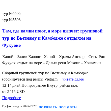
тур №5506
тур №5506
Там, где камни поют, а море шепчет: групповой
тур по Вьетнаму и Камбодже с отдыхом на
Фукуоке
Ханой – Залив Халонг –Ханой – Храмы Ангкор – Сием Рип –
Фукуок: отдых на море – Дельта реки Меконг – Хошимин
Сборный групповой тур по Вьетнаму и Камбодже
(бронируется под рейсы Vietnam ...
читать далее
12-14 дней
По программе
Внутр. рейсы вкл.
от
2 115
USD
Подробнее
График заездов 2026-2027:
показать все даты