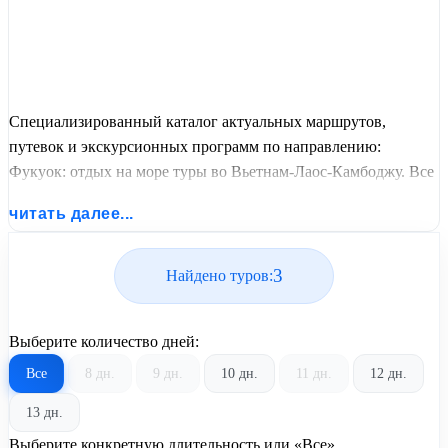
Специализированный каталог актуальных маршрутов,
путевок и экскурсионных программ по направлению:
Фукуок: отдых на море туры во Вьетнам-Лаос-Камбоджу. Все
варианты отдыха со всеми ценами, питанием, перелетом или
читать далее...
автобусным проездом и актуальным графиком заездов от
United Travel Systems.
3
Найдено туров:
Выберите количество дней:
Все
8 дн.
9 дн.
10 дн.
11 дн.
12 дн.
13 дн.
Выберите конкретную длительность или «Все»