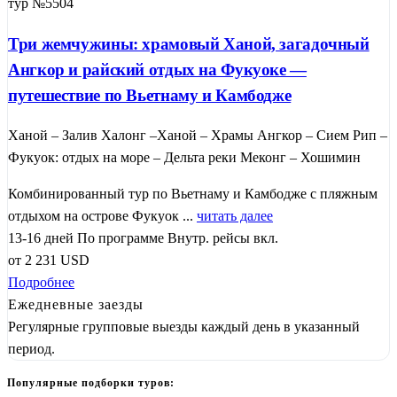
тур №5504
Три жемчужины: храмовый Ханой, загадочный
Ангкор и райский отдых на Фукуоке —
путешествие по Вьетнаму и Камбодже
Ханой – Залив Халонг –Ханой – Храмы Ангкор – Сием Рип –
Фукуок: отдых на море – Дельта реки Меконг – Хошимин
Комбинированный тур по Вьетнаму и Камбодже с пляжным
отдыхом на острове Фукуок ...
читать далее
13-16 дней
По программе
Внутр. рейсы вкл.
от
2 231
USD
Подробнее
Ежедневные заезды
Регулярные групповые выезды каждый день в указанный
период.
Популярные подборки туров: