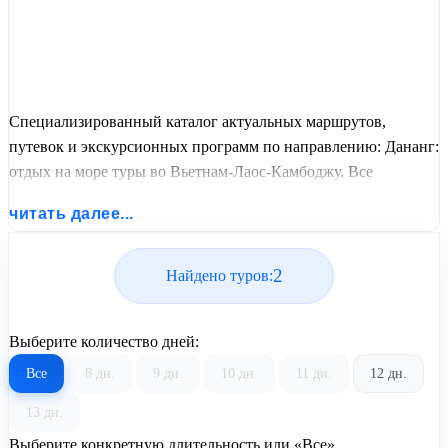
Специализированный каталог актуальных маршрутов,
путевок и экскурсионных программ по направлению: Дананг:
отдых на море туры во Вьетнам-Лаос-Камбоджу. Все
варианты отдыха со всеми ценами, питанием, перелетом или
читать далее...
автобусным проездом и актуальным графиком заездов от
United Travel Systems.
2
Найдено туров:
Выберите количество дней:
Все
8 дн.
9 дн.
10 дн.
11 дн.
12 дн.
13 дн.
Выберите конкретную длительность или «Все»