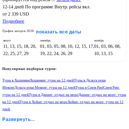
12-14 дней
По программе
Внутр. рейсы вкл.
от
2 339
USD
Подробнее
График заездов 2026:
показать все даты
август
сентябрь
октябрь
11, 13, 15, 18, 20,
01, 03, 05, 08, 10, 12, 15, 17,
01, 03, 06, 08,
22, 25, 27, 29
19, 22, 24, 26, 29
10, 13, 15
Популярные подборки туров:
Туры в Хошимин
Хошимин: туры на 12 дней
Туры в Дельта реки
Меконг
Дельта реки Меконг: туры на 12 дней
Туры в Сием Рип
Сием Рип:
туры на 12 дней
Туры в Дананг: отдых на море
Дананг: отдых на море: туры
на 12 дней
Туры в Хойан: отдых на море
Хойан: отдых на море: туры на 12
дней
Туры в Дананг
Дананг: туры на 12 дней
Туры в Ханой
Развернуть...
Ханой: туры на 12 дней
Туры в Залив Халонг
Залив Халонг: туры на 12 дней
Туры в Храмы Ангкор
Храмы Ангкор: туры на 12 дней