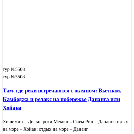
тур №5508
тур №5508
Там, где реки встречаются с океаном: Вьетнам,
Камбоджа и релакс на побережье Дананга или
Хойана
Хошимин – Дельта реки Меконг - Сием Рип – Дананг: отдых
на море – Хойан: отдых на море – Дананг