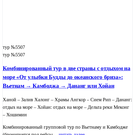
тур №5507
тур №5507
Комбинированный тур в две страны с отдыхом на
море «От улыбки Будды до океанского бриза»:
Вьетнам → Камбоджа → Дананг или Хойан
Ханой – Залив Халонг – Храмы Ангкор – Сием Рип – Дананг:
отдых на море – Хойан: отдых на море – Дельта реки Меконг
– Хошимин
Комбинированный групповой тур по Вьетнаму и Камбодже
(бронируется под рейсы ...
читать далее