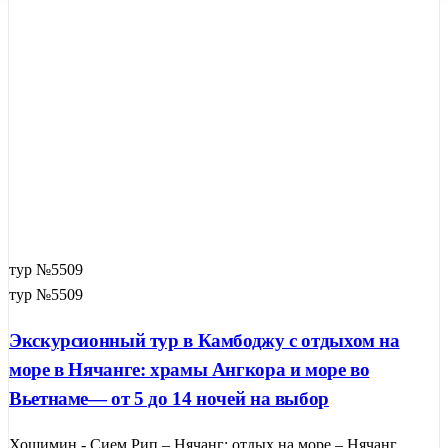
тур №5509
тур №5509
Экскурсионный тур в Камбоджу с отдыхом на
море в Нячанге: храмы Ангкора и море во
Вьетнаме— от 5 до 14 ночей на выбор
Хошимин - Сием Рип – Нячанг: отдых на море – Нячанг