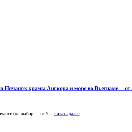
в Нячанге: храмы Ангкора и море во Вьетнаме— от 5
анге (на выбор — от 5 ...
читать далее