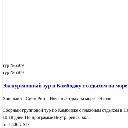
тур №5509
тур №5509
Экскурсионный тур в Камбоджу с отдыхом на море 
Хошимин - Сием Рип – Нячанг: отдых на море – Нячанг
Сборный групповой тур по Камбодже с пляжным отдыхом в Няч
10-18 дней
По программе
Внутр. рейсы вкл.
от
1 406
USD