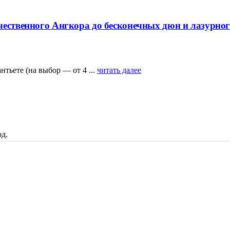
чественного Ангкора до бесконечных дюн и лазурног
ьете (на выбор — от 4 ...
читать далее
д.