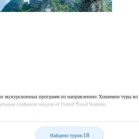
 и экскурсионных программ по направлению: Хошимин туры во 
ьным графиком заездов от United Travel Systems.
18
Найдено туров: