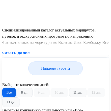
Специализированный каталог актуальных маршрутов,
путевок и экскурсионных программ по направлению:
Фантьет: отдых на море туры во Вьетнам-Лаос-Камбоджу. Все
варианты отдыха со всеми ценами, питанием, перелетом или
читать далее...
автобусным проездом и актуальным графиком заездов от
United Travel Systems.
6
Найдено туров:
Выберите количество дней:
Все
8 дн.
9 дн.
10 дн.
11 дн.
12 дн.
13 дн.
Выберите конкретную длительность или «Все»