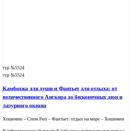
тур №5524
тур №5524
Камбоджа для души и Фантьет для отдыха: от
величественного Ангкора до бесконечных дюн и
лазурного океана
Хошимин – Сием Рип – Фантьет: отдых на море – Хошимин
Комбинированный тур по Камбодже с пляжным отдыхом на