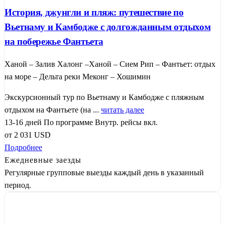
История, джунгли и пляж: путешествие по
Вьетнаму и Камбодже с долгожданным отдыхом
на побережье Фантьета
Ханой – Залив Халонг –Ханой – Сием Рип – Фантьет: отдых
на море – Дельта реки Меконг – Хошимин
Экскурсионный тур по Вьетнаму и Камбодже с пляжным
отдыхом на Фантьете (на ...
читать далее
13-16 дней
По программе
Внутр. рейсы вкл.
от
2 031
USD
Подробнее
Ежедневные заезды
Регулярные групповые выезды каждый день в указанный
период.