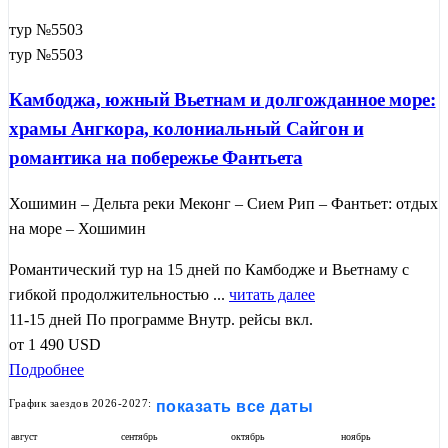
тур №5503
тур №5503
Камбоджа, южный Вьетнам и долгожданное море:
храмы Ангкора, колониальный Сайгон и
романтика на побережье Фантьета
Хошимин – Дельта реки Меконг – Сием Рип – Фантьет: отдых
на море – Хошимин
Романтический тур на 15 дней по Камбодже и Вьетнаму с
гибкой продолжительностью ...
читать далее
11-15 дней
По программе
Внутр. рейсы вкл.
от
1 490
USD
Подробнее
График заездов 2026-2027:
показать все даты
август
сентябрь
октябрь
ноябрь