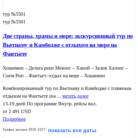
тур №5501
тур №5501
Две страны, храмы и море: экскурсионный тур по
Вьетнаму и Камбодже с отдыхом на море на
Фантьете
Хошимин – Дельта реки Меконг – Ханой – Залив Халонг –
Сием Рип – Фантьет: отдых на море – Хошимин
Комбинированный тур по Вьетнаму и Камбодже с пляжным
отдыхом на Фантьете (на ...
читать далее
13-19 дней
По программе
Внутр. рейсы вкл.
от
2 491
USD
Подробнее
График заездов 2026-2027:
показать все даты