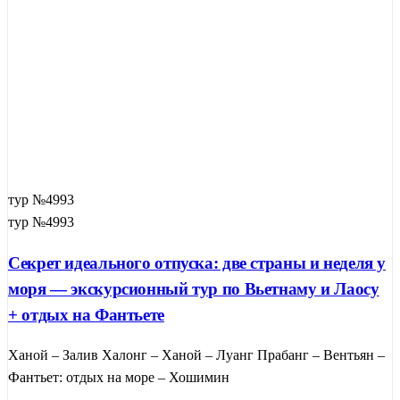
тур №4993
тур №4993
Секрет идеального отпуска: две страны и неделя у
моря — экскурсионный тур по Вьетнаму и Лаосу
+ отдых на Фантьете
Ханой – Залив Халонг – Ханой – Луанг Прабанг – Вентьян –
Фантьет: отдых на море – Хошимин