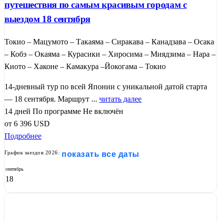
путешествия по самым красивым городам с
выездом 18 сентября
Токио – Мацумото – Такаяма – Сиракава – Канадзава – Осака
– Кобэ – Окаяма – Курасики – Хиросима – Миядзима – Нара –
Киото – Хаконе – Камакура –Йокогама – Токио
14-дневный тур по всей Японии с уникальной датой старта
— 18 сентября. Маршрут ...
читать далее
14 дней
По программе
Не включён
от
6 396
USD
Подробнее
График заездов 2026:
показать все даты
сентябрь
18