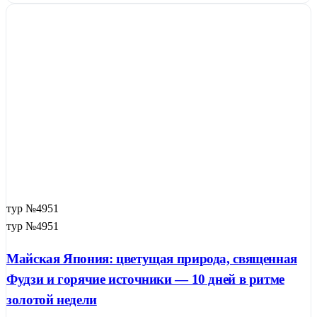
тур №4951
тур №4951
Майская Япония: цветущая природа, священная
Фудзи и горячие источники — 10 дней в ритме
золотой недели