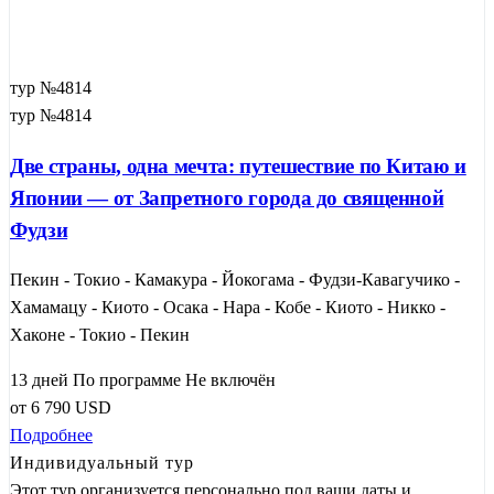
тур №4814
тур №4814
Две страны, одна мечта: путешествие по Китаю и
Японии — от Запретного города до священной
Фудзи
Пекин - Токио - Камакура - Йокогама - Фудзи-Кавагучико -
Хамамацу - Киото - Осака - Нара - Кобе - Киото - Никко -
Хаконе - Токио - Пекин
13 дней
По программе
Не включён
от
6 790
USD
Подробнее
Индивидуальный тур
9
Этот тур организуется персонально под ваши даты и