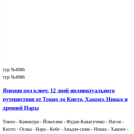
тур №4986
тур №4986
Япония под ключ: 12 дней индивидуального
путешествия от Токио до Киото, Хаконэ, Никко и
древней Нары
Токио - Камакура - Йокогама - Фудзи-Кавагучико - Нагоя -
Киото - Осака - Нара - Кобе - Авадзи-сима - Никко - Хаконе -