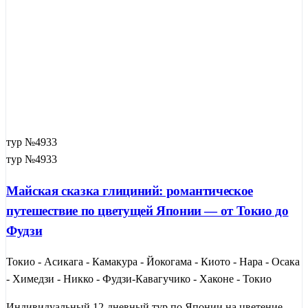
тур №4933
тур №4933
Майская сказка глициний: романтическое
путешествие по цветущей Японии — от Токио до
Фудзи
Токио - Асикага - Камакура - Йокогама - Киото - Нара - Осака
- Химедзи - Никко - Фудзи-Кавагучико - Хаконе - Токио
Индивидуальный 12-дневный тур по Японии на цветение