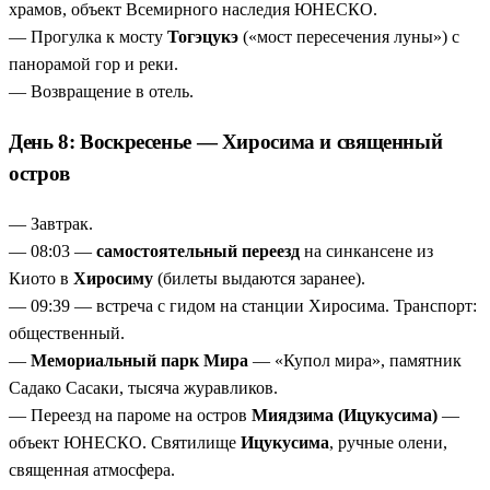
храмов, объект Всемирного наследия ЮНЕСКО.
— Прогулка к мосту
Тогэцукэ
(«мост пересечения луны») с
панорамой гор и реки.
— Возвращение в отель.
День 8: Воскресенье — Хиросима и священный
остров
— Завтрак.
— 08:03 —
самостоятельный переезд
на синкансене из
Киото в
Хиросиму
(билеты выдаются заранее).
— 09:39 — встреча с гидом на станции Хиросима. Транспорт:
общественный.
—
Мемориальный парк Мира
— «Купол мира», памятник
Садако Сасаки, тысяча журавликов.
— Переезд на пароме на остров
Миядзима (Ицукусима)
—
объект ЮНЕСКО. Святилище
Ицукусима
, ручные олени,
священная атмосфера.