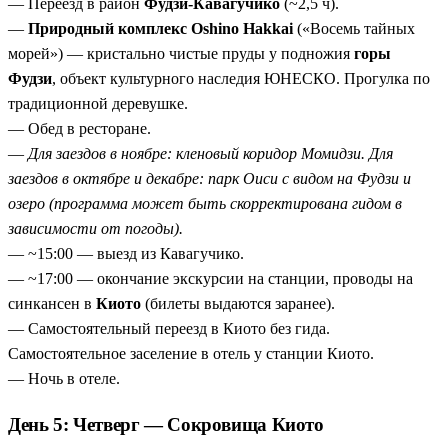
— Переезд в район
Фудзи-Кавагучико
(~2,5 ч).
—
Природный комплекс Oshino Hakkai
(«Восемь тайных
морей») — кристально чистые пруды у подножия
горы
Фудзи
, объект культурного наследия ЮНЕСКО. Прогулка по
традиционной деревушке.
— Обед в ресторане.
—
Для заездов в ноябре: кленовый коридор Момидзи. Для
заездов в октябре и декабре: парк Оиси с видом на Фудзи и
озеро (программа может быть скорректирована гидом в
зависимости от погоды).
— ~15:00 — выезд из Кавагучико.
— ~17:00 — окончание экскурсии на станции, проводы на
синкансен в
Киото
(билеты выдаются заранее).
— Самостоятельный переезд в Киото без гида.
Самостоятельное заселение в отель у станции Киото.
— Ночь в отеле.
День 5: Четверг — Сокровища Киото