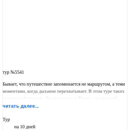
тур №5541
Бывает, что путешествие запоминается не маршрутом, а теми
моментами, когда дыхание перехватывает. В этом туре таких
моментов будет пять. Вы начинаете в
Токио
, где древний
храм
Сэнсо-дзи
встречает вас ароматом благовоний, а
читать далее...
вечером город зажигается огнями
Гиндзы
и
Tokyo Tower
. Вы
Тур
примете участие в чайной церемонии, прогуляетесь по
на 10 дней
футуристичной
Одайбе
и уедете на синкансене к
горе Фудзи