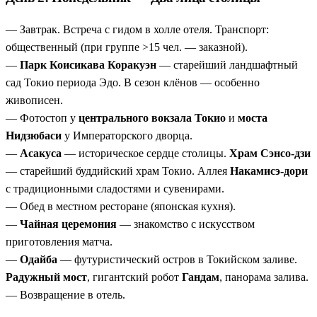
— Завтрак. Встреча с гидом в холле отеля. Транспорт:
общественный (при группе >15 чел. — заказной).
—
Парк Коисикава Коракуэн
— старейший ландшафтный
сад Токио периода Эдо. В сезон клёнов — особенно
живописен.
— Фотостоп у
центрального вокзала Токио
и
моста
Нидзюбаси
у Императорского дворца.
—
Асакуса
— историческое сердце столицы.
Храм Сэнсо-дзи
— старейший буддийский храм Токио. Аллея
Накамисэ-дори
с традиционными сладостями и сувенирами.
— Обед в местном ресторане (японская кухня).
—
Чайная церемония
— знакомство с искусством
приготовления матча.
—
Одайба
— футуристический остров в Токийском заливе.
Радужный мост
, гигантский робот
Гандам
, панорама залива.
— Возвращение в отель.