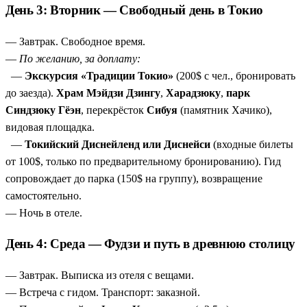
День 3: Вторник — Свободный день в Токио
— Завтрак. Свободное время.
—
По желанию, за доплату:
—
Экскурсия «Традиции Токио»
(200$ с чел., бронировать
до заезда).
Храм Мэйдзи Дзингу
,
Харадзюку
,
парк
Синдзюку Гёэн
, перекрёсток
Сибуя
(памятник Хачико),
видовая площадка.
—
Токийский Диснейленд или Диснейси
(входные билеты
от 100$, только по предварительному бронированию). Гид
сопровождает до парка (150$ на группу), возвращение
самостоятельно.
— Ночь в отеле.
День 4: Среда — Фудзи и путь в древнюю столицу
— Завтрак. Выписка из отеля с вещами.
— Встреча с гидом. Транспорт: заказной.