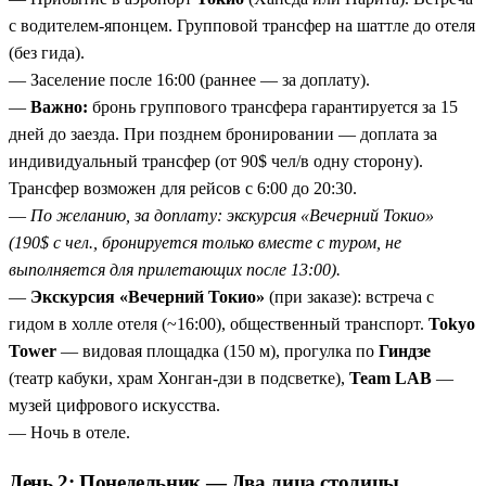
Киото без беготни
— Золотой павильон, сад 15 камней,
с водителем-японцем. Групповой трансфер на шаттле до отеля
тысяча статуй Каннон и неторопливая прогулка по
(без гида).
Гиону.
— Заселение после 16:00 (раннее — за доплату).
Арасияма — бамбук и дзен
— храм Тэнрюдзи
—
Важно:
бронь группового трансфера гарантируется за 15
(ЮНЕСКО) и мост с видом на горы, который японцы
дней до заезда. При позднем бронировании — доплата за
называют «местом, где пересекается луна».
индивидуальный трансфер (от 90$ чел/в одну сторону).
Свободный день в Киото
— можно просто гулять, а
Трансфер возможен для рейсов с 6:00 до 20:30.
можно добавить Нару с оленями и Осаку с её замком.
—
По желанию, за доплату: экскурсия «Вечерний Токио»
(190$ с чел., бронируется только вместе с туром, не
выполняется для прилетающих после 13:00).
—
Экскурсия «Вечерний Токио»
(при заказе): встреча с
гидом в холле отеля (~16:00), общественный транспорт.
Tokyo
Tower
— видовая площадка (150 м), прогулка по
Гиндзе
(театр кабуки, храм Хонган-дзи в подсветке),
Team LAB
—
музей цифрового искусства.
— Ночь в отеле.
День 2: Понедельник — Два лица столицы