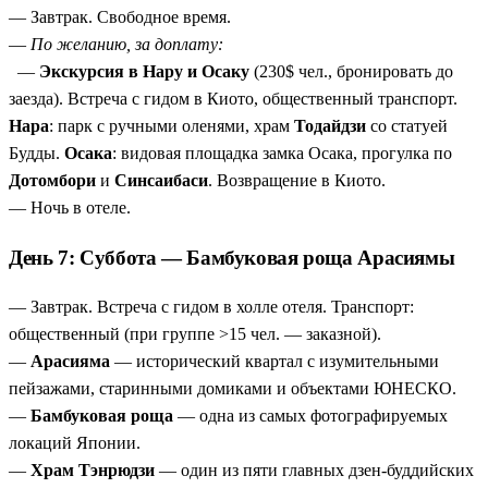
— Завтрак. Свободное время.
—
По желанию, за доплату:
—
Экскурсия в Нару и Осаку
(230$ чел., бронировать до
заезда). Встреча с гидом в Киото, общественный транспорт.
Нара
: парк с ручными оленями, храм
Тодайдзи
со статуей
Будды.
Осака
: видовая площадка замка Осака, прогулка по
Дотомбори
и
Синсаибаси
. Возвращение в Киото.
— Ночь в отеле.
День 7: Суббота — Бамбуковая роща Арасиямы
— Завтрак. Встреча с гидом в холле отеля. Транспорт:
общественный (при группе >15 чел. — заказной).
—
Арасияма
— исторический квартал с изумительными
пейзажами, старинными домиками и объектами ЮНЕСКО.
—
Бамбуковая роща
— одна из самых фотографируемых
локаций Японии.
—
Храм Тэнрюдзи
— один из пяти главных дзен-буддийских