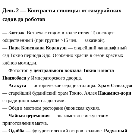
День 2 — Контрасты столицы: от самурайских
садов до роботов
— Завтрак. Встреча с гидом в холле отеля. Транспорт:
общественный (при группе >15 чел. — заказной).
—
Парк Коисикава Коракуэн
— старейший ландшафтный
сад Токио периода Эдо. Особенно красив в сезон красных
клёнов момидзи.
— Фотостоп у
центрального вокзала Токио
и
моста
Нидзюбаси
у Императорского дворца.
—
Асакуса
— историческое сердце столицы.
Храм Сэнсо-дзи
— старейший буддийский храм Токио. Аллея
Накамисэ-дори
с традиционными сладостями.
— Обед в местном ресторане (японская кухня).
—
Чайная церемония
— знакомство с искусством
приготовления матча.
—
Одайба
— футуристический остров в заливе.
Радужный