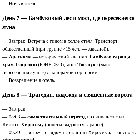
— Ночь в отеле.
День 7 — Бамбуковый лес и мост, где пересекается
луна
— Завтрак. Встреча с гидом в холле отеля. Транспорт:
общественный (при группе >15 чел. — заказной).
—
Арасияма
— исторический квартал.
Бамбуковая роща
,
храм Тэнрюдзи
(ЮНЕСКО), мост
Тогэцукэ
(«мост
пересечения луны») с панорамой гор и реки.
— Возвращение в отель.
День 8 — Трагедия, надежда и священные ворота
— Завтрак.
— 08:03 —
самостоятельный переезд
на синкансене из
Киото в
Хиросиму
(билеты выдаются заранее).
— 09:39 — встреча с гидом на станции Хиросима. Транспорт: