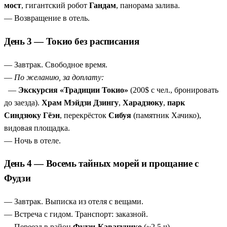
мост
, гигантский робот
Гандам
, панорама залива.
— Возвращение в отель.
День 3 — Токио без расписания
— Завтрак. Свободное время.
—
По желанию, за доплату:
—
Экскурсия «Традиции Токио»
(200$ с чел., бронировать
до заезда).
Храм Мэйдзи Дзингу
,
Харадзюку
,
парк
Синдзюку Гёэн
, перекрёсток
Сибуя
(памятник Хачико),
видовая площадка.
— Ночь в отеле.
День 4 — Восемь тайных морей и прощание с
Фудзи
— Завтрак. Выписка из отеля с вещами.
— Встреча с гидом. Транспорт: заказной.
— Переезд в район
Фудзи-Кавагучико
(~2,5 ч).