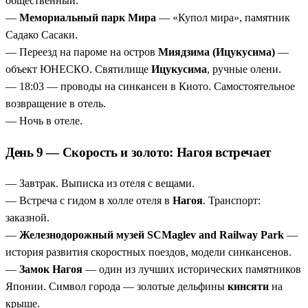
общественный.
—
Мемориальный парк Мира
— «Купол мира», памятник
Садако Сасаки.
— Переезд на пароме на остров
Миядзима (Ицукусима)
—
объект ЮНЕСКО. Святилище
Ицукусима
, ручные олени.
— 18:03 — проводы на синкансен в Киото. Самостоятельное
возвращение в отель.
— Ночь в отеле.
День 9 — Скорость и золото: Нагоя встречает
— Завтрак. Выписка из отеля с вещами.
— Встреча с гидом в холле отеля в
Нагоя
. Транспорт:
заказной.
—
Железнодорожный музей SCMaglev and Railway Park
—
история развития скоростных поездов, модели синкансенов.
—
Замок Нагоя
— один из лучших исторических памятников
Японии. Символ города — золотые дельфины
кинсяти
на
крыше.