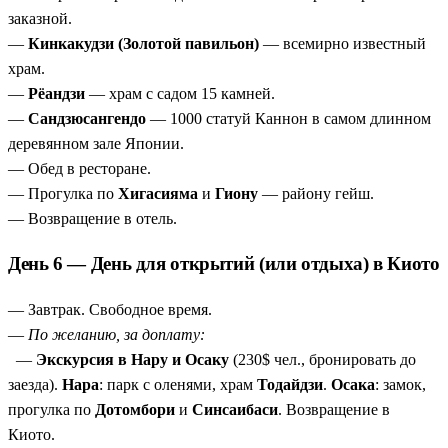
заказной.
—
Кинкакудзи (Золотой павильон)
— всемирно известный
храм.
—
Рёандзи
— храм с садом 15 камней.
—
Сандзюсангендо
— 1000 статуй Каннон в самом длинном
деревянном зале Японии.
— Обед в ресторане.
— Прогулка по
Хигасияма
и
Гиону
— району гейш.
— Возвращение в отель.
День 6 — День для открытий (или отдыха) в Киото
— Завтрак. Свободное время.
—
По желанию, за доплату:
—
Экскурсия в Нару и Осаку
(230$ чел., бронировать до
заезда).
Нара
: парк с оленями, храм
Тодайдзи
.
Осака
: замок,
прогулка по
Дотомбори
и
Синсаибаси
. Возвращение в
Киото.