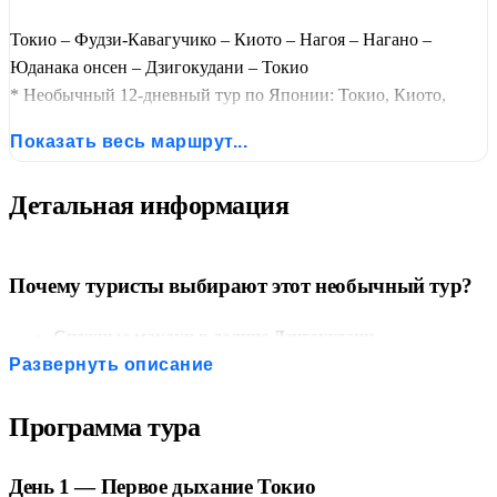
Токио – Фудзи-Кавагучико – Киото – Нагоя – Нагано –
Юданака онсен – Дзигокудани – Токио
* Необычный 12-дневный тур по Японии: Токио, Киото,
Хиросима, Миядзима, Нагоя (замок, железнодорожный
Показать весь маршрут...
музей), Нагано (храм Дзэнкодзи, музей Хокусая, дегустация
саке), ночь в рёкане с горячим источником в Юданака-онсэн,
Детальная информация
долина Дзигокудани со снежными макаками. Красные клёны
момидзи в ноябре. Синкансены включены.
Почему туристы выбирают этот необычный тур?
Снежные макаки в долине Дзигокудани
—
уникальное зрелище: японские макаки принимают
Развернуть описание
ванны в горячих источниках посреди зимы.
Красные клёны момидзи в ноябре
— 150-метровая
Программа тура
аллея кленов в районе Фудзи и осенние пейзажи в
Киото.
День 1 — Первое дыхание Токио