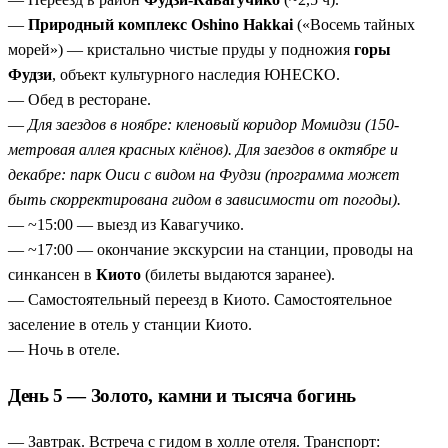
—
Природный комплекс Oshino Hakkai
(«Восемь тайных
морей») — кристально чистые пруды у подножия
горы
Фудзи
, объект культурного наследия ЮНЕСКО.
— Обед в ресторане.
—
Для заездов в ноябре: кленовый коридор Момидзи (150-
метровая аллея красных клёнов). Для заездов в октябре и
декабре: парк Оиси с видом на Фудзи (программа может
быть скорректирована гидом в зависимости от погоды).
— ~15:00 — выезд из Кавагучико.
— ~17:00 — окончание экскурсии на станции, проводы на
синкансен в
Киото
(билеты выдаются заранее).
— Самостоятельный переезд в Киото. Самостоятельное
заселение в отель у станции Киото.
— Ночь в отеле.
День 5 — Золото, камни и тысяча богинь
— Завтрак. Встреча с гидом в холле отеля. Транспорт: