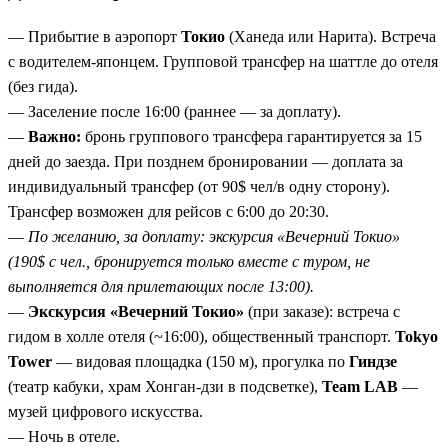
Ночь в рёкане с горячим источником в Юданака-
онсэн
— традиционная японская гостиница, ужин,
— Прибытие в аэропорт
Токио
(Ханеда или Нарита). Встреча
купание в термальной воде.
с водителем-японцем. Групповой трансфер на шаттле до отеля
Нагоя — замок и музей поездов
— железнодорожный
(без гида).
музей SCMaglev и знаменитый замок с золотыми
— Заселение после 16:00 (раннее — за доплату).
дельфинами.
—
Важно:
бронь группового трансфера гарантируется за 15
Нагано — храм Дзэнкодзи и музей Хокусая
— главная
дней до заезда. При позднем бронировании — доплата за
святыня региона и посёлок, где жил великий художник.
индивидуальный трансфер (от 90$ чел/в одну сторону).
Токио, Киото, Хиросима, Миядзима — классика без
Трансфер возможен для рейсов с 6:00 до 20:30.
потери качества
— все главные
—
По желанию, за доплату: экскурсия «Вечерний Токио»
достопримечательности включены.
(190$ с чел., бронируется только вместе с туром, не
Четыре переезда на синкансене
— Токио – Киото –
выполняется для прилетающих после 13:00).
Хиросима – Киото – Нагоя – Нагано – Токио. Настоящее
—
Экскурсия «Вечерний Токио»
(при заказе): встреча с
путешествие по стране.
гидом в холле отеля (~16:00), общественный транспорт.
Tokyo
Дегустация саке в Обусе
— знакомство с японским
Tower
— видовая площадка (150 м), прогулка по
Гиндзе
рисовым вином в регионе, где его производят веками.
(театр кабуки, храм Хонган-дзи в подсветке),
Team LAB
—
музей цифрового искусства.
— Ночь в отеле.