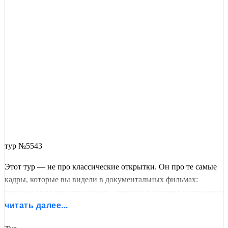
тур №5543
Этот тур — не про классические открытки. Он про те самые
кадры, которые вы видели в документальных фильмах:
красные лица японских макак, парящих в горячих источниках
посреди заснеженных гор. Про аллеи кленов, где осень
читать далее...
превращает небо в огонь. Про горячие источники, в которых