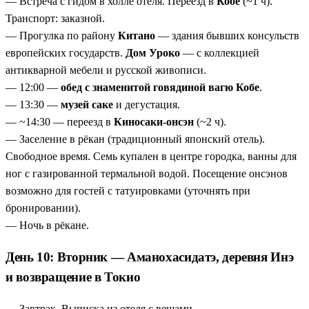
— Встреча с гидом в холле отеля. Переезд в
Кобе
(~1 ч).
Транспорт: заказной.
— Прогулка по району
Китано
— здания бывших консульств
европейских государств.
Дом Уроко
— с коллекцией
антикварной мебели и русской живописи.
— 12:00 —
обед с знаменитой говядиной вагю Кобе
.
— 13:30 —
музей саке
и дегустация.
— ~14:30 — переезд в
Киносаки-онсэн
(~2 ч).
— Заселение в рёкан (традиционный японский отель).
Свободное время. Семь купален в центре городка, ванны для
ног с газированной термальной водой. Посещение онсэнов
возможно для гостей с татуировками (уточнять при
бронировании).
— Ночь в рёкане.
День 10: Вторник — Аманохасидатэ, деревня Инэ
и возвращение в Токио
— Завтрак. Выписка из отеля с вещами.