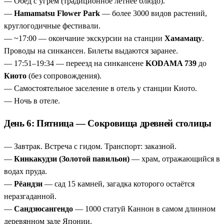
— Обед с угрём (традиционное летнее блюдо).
—
Hamamatsu Flower Park
— более 3000 видов растений,
круглогодичные фестивали.
— ~17:00 — окончание экскурсии на станции
Хамамацу
.
Проводы на синкансен. Билеты выдаются заранее.
— 17:51–19:34 — переезд на синкансене
KODAMA 739
до
Киото
(без сопровождения).
— Самостоятельное заселение в отель у станции Киото.
— Ночь в отеле.
День 6: Пятница — Сокровища древней столицы
— Завтрак. Встреча с гидом. Транспорт: заказной.
—
Кинкакудзи (Золотой павильон)
— храм, отражающийся в
водах пруда.
—
Рёандзи
— сад 15 камней, загадка которого остаётся
неразгаданной.
—
Сандзюсангендо
— 1000 статуй Каннон в самом длинном
деревянном зале Японии.