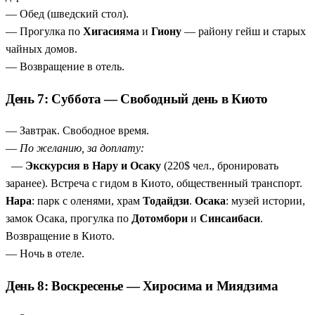
— Обед (шведский стол).
— Прогулка по
Хигасияма
и
Гиону
— району гейш и старых
чайных домов.
— Возвращение в отель.
День 7: Суббота — Свободный день в Киото
— Завтрак. Свободное время.
—
По желанию, за доплату:
—
Экскурсия в Нару и Осаку
(220$ чел., бронировать
заранее). Встреча с гидом в Киото, общественный транспорт.
Нара
: парк с оленями, храм
Тодайдзи
.
Осака
: музей истории,
замок Осака, прогулка по
Дотомбори
и
Синсаибаси
.
Возвращение в Киото.
— Ночь в отеле.
День 8: Воскресенье — Хиросима и Миядзима