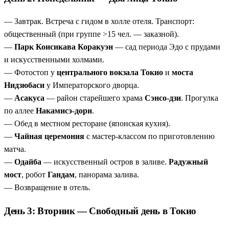
лодочные станции, которые лучше всего видеть с воды.
— Завтрак. Встреча с гидом в холле отеля. Транспорт:
общественный (при группе >15 чел. — заказной).
—
Парк Коисикава Коракуэн
— сад периода Эдо с прудами
и искусственными холмами.
— Фотостоп у
центрального вокзала Токио
и
моста
Нидзюбаси
у Императорского дворца.
—
Асакуса
— район старейшего храма
Сэнсо-дзи
. Прогулка
по аллее
Накамисэ-дори
.
— Обед в местном ресторане (японская кухня).
—
Чайная церемония
с мастер-классом по приготовлению
матча.
—
Одайба
— искусственный остров в заливе.
Радужный
мост
, робот
Гандам
, панорама залива.
— Возвращение в отель.
День 3: Вторник — Свободный день в Токио