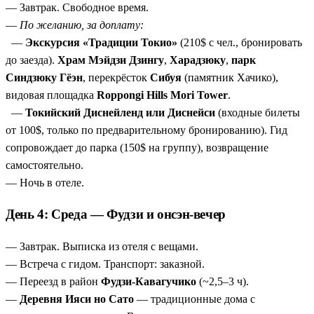
— Завтрак. Свободное время.
—
По желанию, за доплату:
—
Экскурсия «Традиции Токио»
(210$ с чел., бронировать
до заезда).
Храм Мэйдзи Дзингу
,
Харадзюку
,
парк
Синдзюку Гёэн
, перекрёсток
Сибуя
(памятник Хачико),
видовая площадка
Roppongi Hills Mori Tower
.
—
Токийский Диснейленд или Диснейси
(входные билеты
от 100$, только по предварительному бронированию). Гид
сопровождает до парка (150$ на группу), возвращение
самостоятельно.
— Ночь в отеле.
День 4: Среда — Фудзи и онсэн-вечер
— Завтрак. Выписка из отеля с вещами.
— Встреча с гидом. Транспорт: заказной.
— Переезд в район
Фудзи-Кавагучико
(~2,5–3 ч).
—
Деревня Ияси но Сато
— традиционные дома с