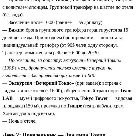
парк Мира и священный остров с «плавающими»
с водителем-японцем. Групповой трансфер на шаттле до отеля
воротами ЮНЕСКО.
(без гида).
Четыре переезда на синкансене
— Хамамацу – Киото,
— Заселение после 16:00 (раннее — за доплату).
Киото – Хиросима – Киото, Киото – Токио. Настоящий
—
Важно:
бронь группового трансфера гарантируется за 15
японский опыт.
дней до заезда. При позднем бронировании — доплата за
Онсэн в Атами и Киносаки
— две ночи в горячих
индивидуальный трансфер (от 90$ чел/в одну сторону).
источниках: одна на Тихом океане, другая в старинном
Трансфер возможен для рейсов с 6:00 до 20:30.
городке у Японского моря.
—
По желанию, за доплату: экскурсия «Вечерний Токио»
Фудзи и кимоно
— фольклорная деревня у подножия
(190$ с чел., бронируется только вместе с туром, не
главной горы Японии.
выполняется для прилетающих после 13:00).
Золотой павильон и сад 15 камней
— классика Киото,
—
Экскурсия «Вечерний Токио»
(при заказе): встреча с
которую нельзя пропустить.
гидом в холле отеля (~16:00), общественный транспорт.
Team
Говядина вагю в Кобе
— легендарное блюдо в городе
LAB
— музей цифрового искусства,
Tokyo Tower
— видовая
его происхождения.
площадка (150 м), прогулка по
Гиндзе
(театр кабуки, храм
Аманохасидатэ — один из трёх лучших пейзажей
Хонган-дзи в подсветке).
Японии
— песчаная коса, сосны, море и небо в одном
— Ночь в отеле.
кадре.
День 2: Понедельник — Два лица Токио
Деревня Инэ — «морской Киото»
— уникальные дома-