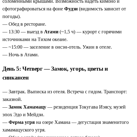
соломенными крышами. Возможность надеть кимоно и
сфотографироваться на фоне
Фудзи
(видимость зависит от
погоды).
— Обед в ресторане.
— 13:30 — выезд в
Атами
(~1,5 ч) — курорт с горячими
источниками на Тихом океане.
— ~15:00 — заселение в онсэн-отель. Ужин в отеле.
— Ночь в Атами.
День 5: Четверг — Замок, угорь, цветы и
синкансен
— Завтрак. Выписка из отеля. Встреча с гидом. Транспорт:
заказной.
—
Замок Хамамацу
— резиденция Токугава Иэясу, музей
эпох Эдо и Мейдзи.
—
Ферма угря
на озере Хамана — дегустация знаменитого
хамамацуского угря.