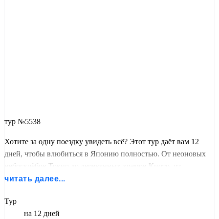
тур №5538
Хотите за одну поездку увидеть всё? Этот тур даёт вам 12
дней, чтобы влюбиться в Японию полностью. От неоновых
небоскрёбов Токио до деревянных храмов Киото, от
священной Фудзи до онсэнов на побережье Тихого океана, от
читать далее...
мемориала в Хиросиме до одного из трёх лучших пейзажей
Тур
страны.
на 12 дней