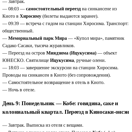
— Завтрак.
— 08:03 —
самостоятельный переезд
на синкансене из
Киото в
Хиросиму
(билеты выдаются заранее).
— 09:39 — встреча с гидом на станции Хиросима. Транспорт:
общественный.
—
Мемориальный парк Мира
— «Купол мира», памятник
Садако Сасаки, тысяча журавликов.
— Переезд на остров
Миядзима (Ицукусима)
— объект
ЮНЕСКО. Святилище
Ицукусима
, ручные олени.
— 18:03 — завершение экскурсии на станции Хиросима.
Проводы на синкансен в Киото (без сопровождения).
— Самостоятельное возвращение в отель в Киото.
— Ночь в отеле.
День 9: Понедельник — Кобе: говядина, саке и
колониальный квартал. Переезд в Киносаки-онсэн
— Завтрак. Выписка из отеля с вещами.